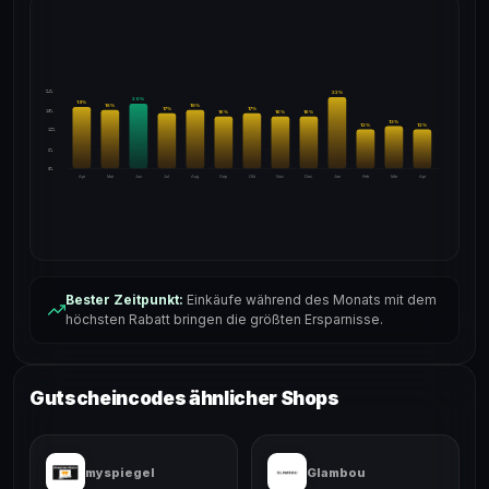
24%
22
%
20
%
19
%
18
%
18
%
17
%
17
%
18%
16
%
16
%
16
%
13
%
12
%
12
%
12%
6%
0%
Apr
Mai
Jun
Jul
Aug
Sep
Okt
Nov
Dez
Jan
Feb
Mär
Apr
Bester Zeitpunkt:
Einkäufe während des Monats mit dem
höchsten Rabatt bringen die größten Ersparnisse.
Gutscheincodes ähnlicher Shops
myspiegel
Glambou