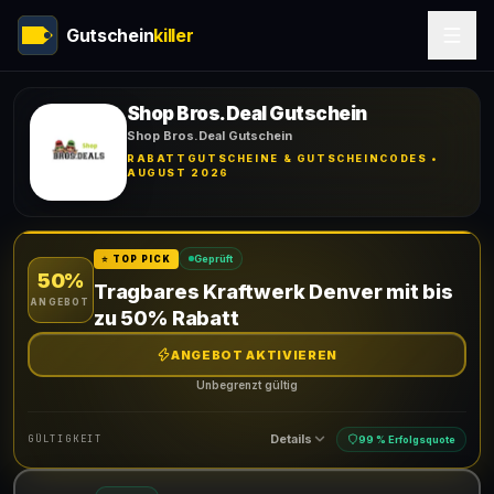
Gutschein
killer
Shop Bros.Deal Gutschein
Shop Bros.Deal Gutschein
RABATTGUTSCHEINE & GUTSCHEINCODES •
AUGUST 2026
Geprüft
⭐ TOP PICK
50%
Tragbares Kraftwerk Denver mit bis
ANGEBOT
zu 50% Rabatt
ANGEBOT AKTIVIEREN
Unbegrenzt gültig
Details
GÜLTIGKEIT
99 % Erfolgsquote