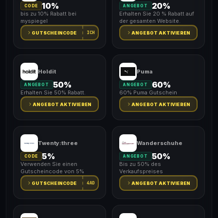
10%
20%
CODE
ANGEBOT
bis zu 10% Rabatt bei
Erhalten Sie 20 % Rabatt auf
myspiegel
der gesamten Website.
ICH
GUTSCHEINCODE
ANGEBOT AKTIVIEREN
Holdit
Puma
50%
60%
ANGEBOT
ANGEBOT
Erhalten Sie 50% Rabatt.
60% Puma Gutschein
ANGEBOT AKTIVIEREN
ANGEBOT AKTIVIEREN
Twenty:three
Wanderschuhe
5%
50%
CODE
ANGEBOT
Verwenden Sie einen
Bis zu 50% des
Gutscheincode von 5%
Verkaufspreises
4AD
GUTSCHEINCODE
ANGEBOT AKTIVIEREN