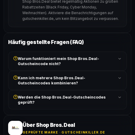
Shop Bros.Deal bietet regelmäßig Aktionen zu großen
Rabattzeiten (Black Friday, Cyber Monday,
Weihnachten). Aktiviere die Benachrichtigungen auf
gutscheinkiller.de, um kein Blitzangebot zu verpassen.
Häufig gestellte Fragen (FAQ)
Warum funktioniert mein Shop Bros.Deal-
Gutscheincode nicht?
Prüfe, ob der erforderliche Mindestbestellwert erreicht
Kann ich mehrere Shop Bros.Deal-
ist und ob der Code nicht für bereits reduzierte Artikel
Gutscheincodes kombinieren?
gilt. Alle Bedingungen findest du unter „Details".
In der Regel wird nur ein Gutscheincode pro Bestellung
Werden die Shop Bros.Deal-Gutscheincodes
akzeptiert. Die Kombination mehrerer Codes ist meist
geprüft?
ausgeschlossen, sofern die Angebotsbedingungen
nichts anderes angeben.
Ja! Jeder Code wird automatisch von unseren Bots
geprüft und von unserer Community bestätigt. Die
Erfolgsquote wird bei jedem Angebot angezeigt.
Über Shop Bros.Deal
GEPRÜFTE MARKE · GUTSCHEINKILLER.DE