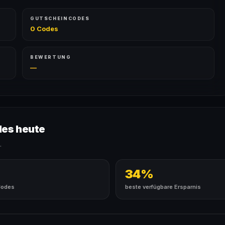
GUTSCHEINCODES
0 Codes
BEWERTUNG
—
des heute
.
34%
Codes
beste verfügbare Ersparnis