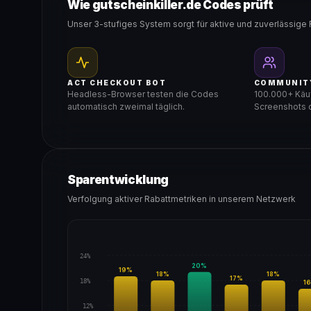
Wie gutscheinkiller.de Codes prüft
Unser 3-stufiges System sorgt für aktive und zuverlässige 
ACT CHECKOUT BOT
COMMUNIT
Headless-Browser testen die Codes
100.000+ Käuf
automatisch zweimal täglich.
Screenshots d
Sparentwicklung
Verfolgung aktiver Rabattmetriken in unserem Netzwerk
24%
20
%
19
%
18
%
18
%
17
%
18%
16
12%