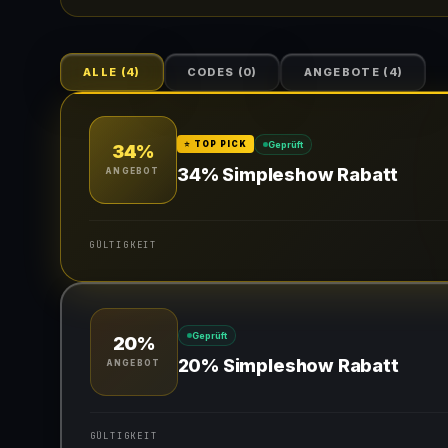
ALLE
(
4
)
CODES
(
0
)
ANGEBOTE
(
4
)
Geprüft
⭐ TOP PICK
34%
34% Simpleshow Rabatt
ANGEBOT
GÜLTIGKEIT
Gültig für teilnehmende Produkte
Geprüft
20%
20% Simpleshow Rabatt
ANGEBOT
GÜLTIGKEIT