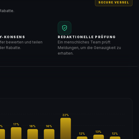
SECURE VESSEL
Rabatte.
Y-KONSENS
REDAKTIONELLE PRÜFUNG
er bewerten und teilen
Ein menschliches Team prüft
er Rabatte.
Meldungen, um die Genauigkeit zu
erhalten.
22
%
17
%
%
16
%
16
%
13
%
12
%
12
%