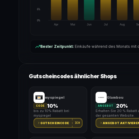
6%
0%
Apr
Mai
Jun
Jul
Aug
S
Bester Zeitpunkt:
Einkäufe während des Monats mit d
Gutscheincodes ähnlicher Shops
myspiegel
Glambou
10%
20%
CODE
ANGEBOT
bis zu 10% Rabatt bei
Erhalten Sie 20 % Rabatt 
myspiegel
der gesamten Website.
ICH
GUTSCHEINCODE
ANGEBOT AKTIVIERE