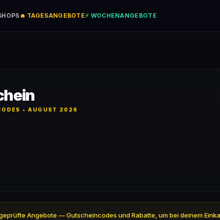
SHOPS
🔥 TAGESANGEBOTE
⚡ WOCHENANGEBOTE
chein
ODES • AUGUST 2026
l 4 geprüfte Angebote — Gutscheincodes und Rabatte, um bei deinem Eink