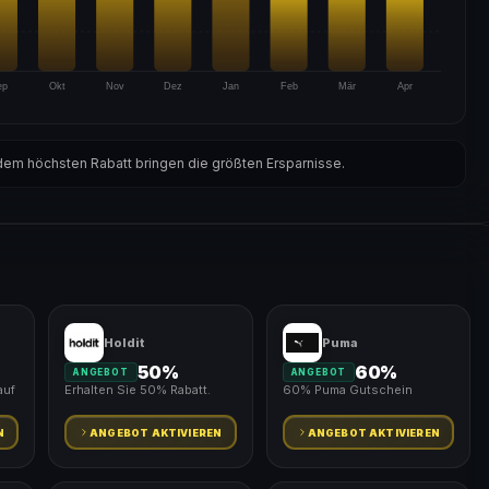
ep
Okt
Nov
Dez
Jan
Feb
Mär
Apr
em höchsten Rabatt bringen die größten Ersparnisse.
Holdit
Puma
50%
60%
ANGEBOT
ANGEBOT
auf
Erhalten Sie 50% Rabatt.
60% Puma Gutschein
N
ANGEBOT AKTIVIEREN
ANGEBOT AKTIVIEREN