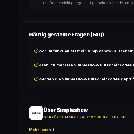
die Benachrichtigungen auf gutscheinkiller.de, um 
Häufig gestellte Fragen (FAQ)
Warum funktioniert mein Simpleshow-Gutschein
Prüfe, ob der erforderliche Mindestbestellwert erreicht
Kann ich mehrere Simpleshow-Gutscheincodes 
Bedingungen findest du unter „Details".
In der Regel wird nur ein Gutscheincode pro Bestell
Werden die Simpleshow-Gutscheincodes geprüf
ausgeschlossen, sofern die Angebotsbedingungen 
Ja! Jeder Code wird automatisch von unseren Bots g
bei jedem Angebot angezeigt.
Über Simpleshow
GEPRÜFTE MARKE · GUTSCHEINKILLER.DE
Mehr lesen ↓