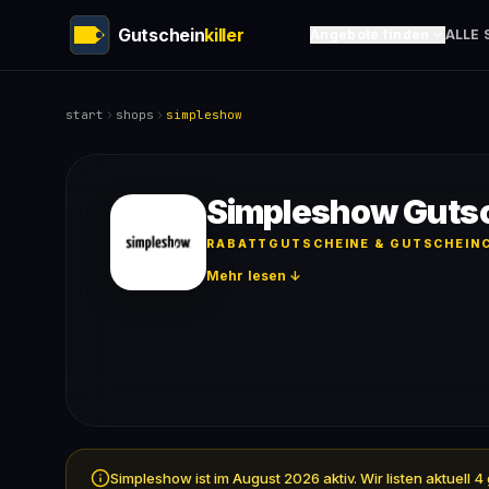
Gutschein
killer
Angebote finden
ALLE 
start
shops
simpleshow
Simpleshow Guts
RABATTGUTSCHEINE & GUTSCHEINC
Mehr lesen ↓
Simpleshow ist im August 2026 aktiv. Wir listen aktuel