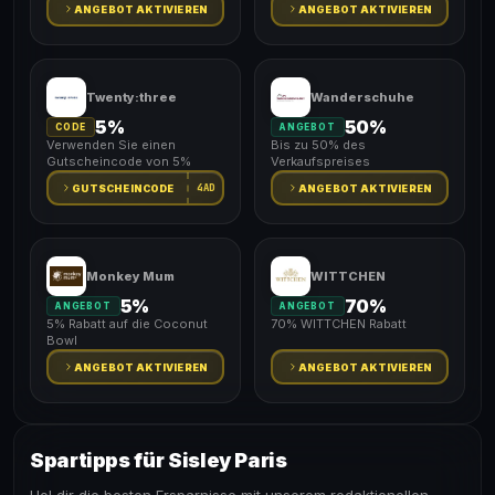
ANGEBOT AKTIVIEREN
ANGEBOT AKTIVIEREN
Twenty:three
Wanderschuhe
5%
50%
CODE
ANGEBOT
Verwenden Sie einen
Bis zu 50% des
Gutscheincode von 5%
Verkaufspreises
4AD
GUTSCHEINCODE
ANGEBOT AKTIVIEREN
Monkey Mum
WITTCHEN
5%
70%
ANGEBOT
ANGEBOT
5% Rabatt auf die Coconut
70% WITTCHEN Rabatt
Bowl
ANGEBOT AKTIVIEREN
ANGEBOT AKTIVIEREN
Spartipps für Sisley Paris