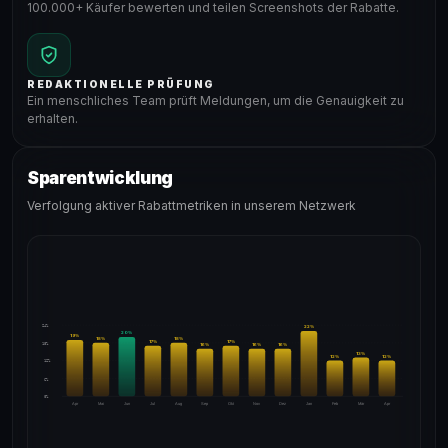
100.000+ Käufer bewerten und teilen Screenshots der Rabatte.
REDAKTIONELLE PRÜFUNG
Ein menschliches Team prüft Meldungen, um die Genauigkeit zu
erhalten.
Sparentwicklung
Verfolgung aktiver Rabattmetriken in unserem Netzwerk
24%
22
%
20
%
19
%
18
%
18
%
17
%
17
%
18%
16
%
16
%
16
%
13
%
12
%
12
%
12%
6%
0%
Apr
Mai
Jun
Jul
Aug
Sep
Okt
Nov
Dez
Jan
Feb
Mär
Apr