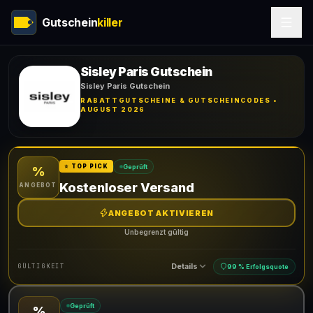
Gutschein
killer
Sisley Paris Gutschein
Sisley Paris Gutschein
RABATTGUTSCHEINE & GUTSCHEINCODES •
AUGUST 2026
Geprüft
⭐ TOP PICK
%
Kostenloser Versand
ANGEBOT
ANGEBOT AKTIVIEREN
Unbegrenzt gültig
Details
GÜLTIGKEIT
99 % Erfolgsquote
Geprüft
%