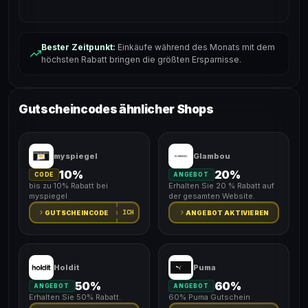
Bester Zeitpunkt:
Einkäufe während des Monats mit dem
höchsten Rabatt bringen die größten Ersparnisse.
Gutscheincodes ähnlicher Shops
myspiegel
Glambou
10%
20%
CODE
ANGEBOT
bis zu 10% Rabatt bei
Erhalten Sie 20 % Rabatt auf
myspiegel
der gesamten Website.
ICH
GUTSCHEINCODE
ANGEBOT AKTIVIEREN
Holdit
Puma
50%
60%
ANGEBOT
ANGEBOT
Erhalten Sie 50% Rabatt.
60% Puma Gutschein