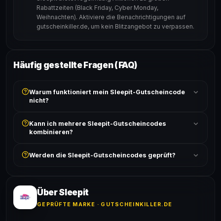
Rabattzeiten (Black Friday, Cyber Monday,
Weihnachten). Aktiviere die Benachrichtigungen auf
gutscheinkiller.de, um kein Blitzangebot zu verpassen.
Häufig gestellte Fragen (FAQ)
Warum funktioniert mein Sleepit-Gutscheincode
nicht?
Prüfe, ob der erforderliche Mindestbestellwert erreicht
Kann ich mehrere Sleepit-Gutscheincodes
ist und ob der Code nicht für bereits reduzierte Artikel
kombinieren?
gilt. Alle Bedingungen findest du unter „Details".
In der Regel wird nur ein Gutscheincode pro Bestellung
Werden die Sleepit-Gutscheincodes geprüft?
akzeptiert. Die Kombination mehrerer Codes ist meist
ausgeschlossen, sofern die Angebotsbedingungen
Ja! Jeder Code wird automatisch von unseren Bots
nichts anderes angeben.
geprüft und von unserer Community bestätigt. Die
Erfolgsquote wird bei jedem Angebot angezeigt.
Über Sleepit
GEPRÜFTE MARKE · GUTSCHEINKILLER.DE