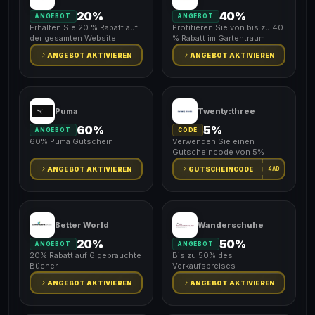
20%
40%
ANGEBOT
ANGEBOT
Erhalten Sie 20 % Rabatt auf
Profitieren Sie von bis zu 40
der gesamten Website.
% Rabatt im Gartentraum.
ANGEBOT AKTIVIEREN
ANGEBOT AKTIVIEREN
Puma
Twenty:three
60%
5%
ANGEBOT
CODE
60% Puma Gutschein
Verwenden Sie einen
Gutscheincode von 5%
4AD
ANGEBOT AKTIVIEREN
GUTSCHEINCODE
Better World
Wanderschuhe
20%
50%
ANGEBOT
ANGEBOT
20% Rabatt auf 6 gebrauchte
Bis zu 50% des
Bücher
Verkaufspreises
ANGEBOT AKTIVIEREN
ANGEBOT AKTIVIEREN