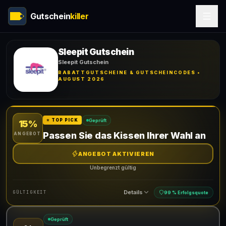
Gutschein
killer
Sleepit Gutschein
Sleepit Gutschein
RABATTGUTSCHEINE & GUTSCHEINCODES •
AUGUST 2026
Geprüft
⭐ TOP PICK
15%
Passen Sie das Kissen Ihrer Wahl an
ANGEBOT
ANGEBOT AKTIVIEREN
Unbegrenzt gültig
Details
GÜLTIGKEIT
99 % Erfolgsquote
Geprüft