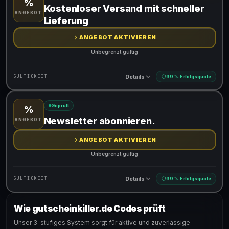
%
Gültig für teilnehmende Produkte
Kostenloser Versand mit schneller
ANGEBOT
Lieferung
ANGEBOT AKTIVIEREN
Unbegrenzt gültig
Details
GÜLTIGKEIT
99 % Erfolgsquote
Geprüft
%
Gültig für teilnehmende Produkte
Newsletter abonnieren.
ANGEBOT
ANGEBOT AKTIVIEREN
Unbegrenzt gültig
Details
GÜLTIGKEIT
99 % Erfolgsquote
Wie gutscheinkiller.de Codes prüft
Gültig für teilnehmende Produkte
Unser 3-stufiges System sorgt für aktive und zuverlässige