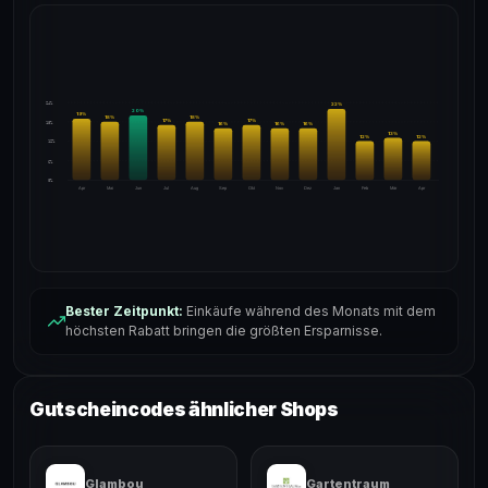
24%
22
%
20
%
19
%
18
%
18
%
17
%
17
%
18%
16
%
16
%
16
%
13
%
12
%
12
%
12%
6%
0%
Apr
Mai
Jun
Jul
Aug
Sep
Okt
Nov
Dez
Jan
Feb
Mär
Apr
Bester Zeitpunkt:
Einkäufe während des Monats mit dem
höchsten Rabatt bringen die größten Ersparnisse.
Gutscheincodes ähnlicher Shops
Glambou
Gartentraum