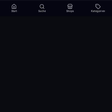
Start
Suche
Shops
Kategorien
Verpasse nie wieder eine Aktion!
Abonniere und erhalte jede Woche die besten
Gutscheincodes
Abonnieren