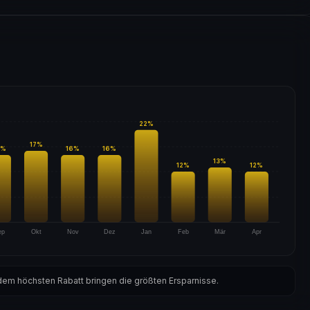
22
%
17
%
%
16
%
16
%
13
%
12
%
12
%
ep
Okt
Nov
Dez
Jan
Feb
Mär
Apr
em höchsten Rabatt bringen die größten Ersparnisse.