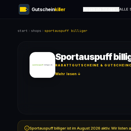
Gutschein
killer
Angebote finden
ALLE 
start
shops
sportauspuff billiger
Sportauspuff bill
RABATTGUTSCHEINE & GUTSCHEINC
Mehr lesen ↓
Sportauspuff billiger ist im August 2026 aktiv. Wir lis