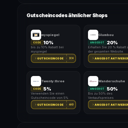
Gutscheincodes ähnlicher Shops
myspiegel
Glambou
10%
20%
CODE
ANGEBOT
bis zu 10% Rabatt bei
Erhalten Sie 20 % Rabatt 
myspiegel
der gesamten Website.
ICH
GUTSCHEINCODE
ANGEBOT AKTIVIERE
Twenty:three
Wanderschuhe
5%
50%
CODE
ANGEBOT
Verwenden Sie einen
Bis zu 50% des
Gutscheincode von 5%
Verkaufspreises
4AD
GUTSCHEINCODE
ANGEBOT AKTIVIERE