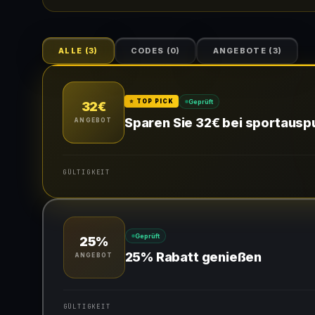
ALLE
(
3
)
CODES
(
0
)
ANGEBOTE
(
3
)
Geprüft
⭐ TOP PICK
32€
Sparen Sie 32€ bei sportauspuf
ANGEBOT
GÜLTIGKEIT
Gültig für teilnehmende Produkte
Geprüft
25%
25% Rabatt genießen
ANGEBOT
GÜLTIGKEIT