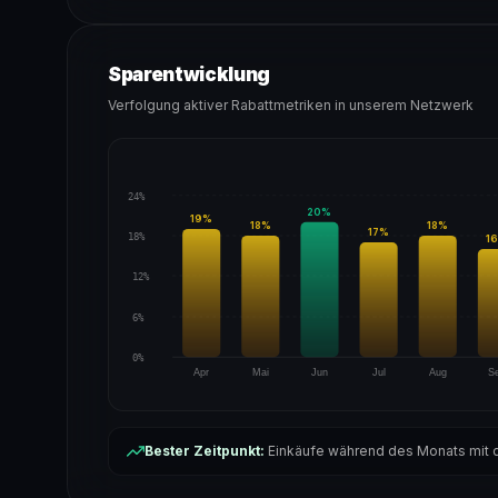
Sparentwicklung
Verfolgung aktiver Rabattmetriken in unserem Netzwerk
24%
20
%
19
%
18
%
18
%
17
%
18%
16
12%
6%
0%
Apr
Mai
Jun
Jul
Aug
S
Bester Zeitpunkt:
Einkäufe während des Monats mit d