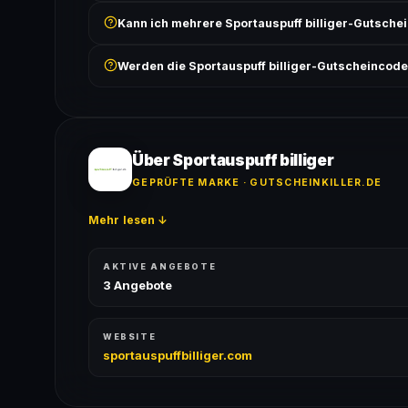
Prüfe, ob der erforderliche Mindestbestellwert erreicht
Kann ich mehrere Sportauspuff billiger-Gutsch
Bedingungen findest du unter „Details".
In der Regel wird nur ein Gutscheincode pro Bestell
Werden die Sportauspuff billiger-Gutscheincode
ausgeschlossen, sofern die Angebotsbedingungen 
Ja! Jeder Code wird automatisch von unseren Bots g
bei jedem Angebot angezeigt.
Über Sportauspuff billiger
GEPRÜFTE MARKE · GUTSCHEINKILLER.DE
Mehr lesen ↓
AKTIVE ANGEBOTE
3 Angebote
WEBSITE
sportauspuffbilliger.com