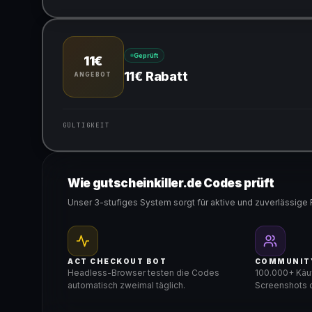
Gültig für teilnehmende Produkte
Geprüft
11€
11€ Rabatt
ANGEBOT
GÜLTIGKEIT
Gültig für teilnehmende Produkte
Wie gutscheinkiller.de Codes prüft
Unser 3-stufiges System sorgt für aktive und zuverlässige 
ACT CHECKOUT BOT
COMMUNIT
Headless-Browser testen die Codes
100.000+ Käuf
automatisch zweimal täglich.
Screenshots d