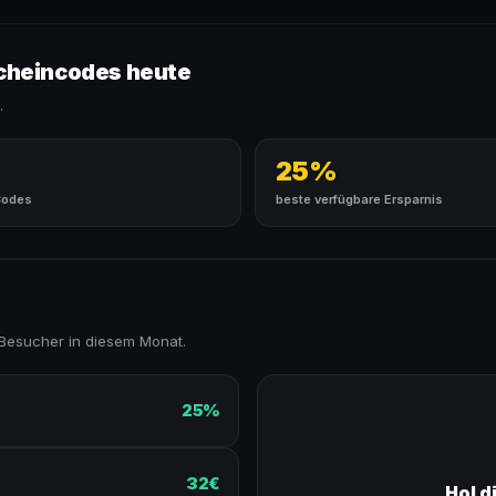
scheincodes heute
.
25%
Codes
beste verfügbare Ersparnis
 Besucher in diesem Monat.
25%
32€
Hol d