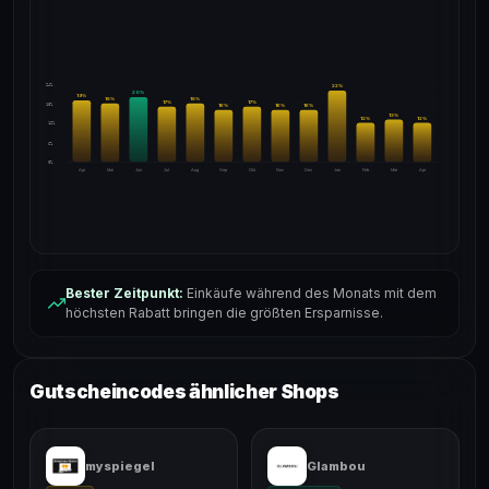
24%
22
%
20
%
19
%
18
%
18
%
17
%
17
%
18%
16
%
16
%
16
%
13
%
12
%
12
%
12%
6%
0%
Apr
Mai
Jun
Jul
Aug
Sep
Okt
Nov
Dez
Jan
Feb
Mär
Apr
Bester Zeitpunkt:
Einkäufe während des Monats mit dem
höchsten Rabatt bringen die größten Ersparnisse.
Gutscheincodes ähnlicher Shops
myspiegel
Glambou