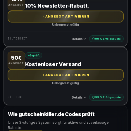
Gültig für teilnehmende Produkte
10% Newsletter-Rabatt.
ANGEBOT
Gib den Code an der Kasse ein, um den Rabatt zu erhalten
ANGEBOT AKTIVIEREN
Unbegrenzt gültig
Details
GÜLTIGKEIT
99 % Erfolgsquote
Geprüft
50€
Gültig für teilnehmende Produkte
Kostenloser Versand
ANGEBOT
ANGEBOT AKTIVIEREN
Unbegrenzt gültig
Details
GÜLTIGKEIT
99 % Erfolgsquote
Wie gutscheinkiller.de Codes prüft
Gültig für teilnehmende Produkte
Unser 3-stufiges System sorgt für aktive und zuverlässige
Rabatte.