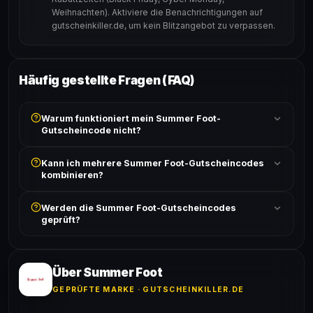
Weihnachten). Aktiviere die Benachrichtigungen auf
gutscheinkiller.de, um kein Blitzangebot zu verpassen.
Häufig gestellte Fragen (FAQ)
Warum funktioniert mein Summer Foot-
Gutscheincode nicht?
Prüfe, ob der erforderliche Mindestbestellwert erreicht
Kann ich mehrere Summer Foot-Gutscheincodes
ist und ob der Code nicht für bereits reduzierte Artikel
kombinieren?
gilt. Alle Bedingungen findest du unter „Details".
In der Regel wird nur ein Gutscheincode pro Bestellung
Werden die Summer Foot-Gutscheincodes
akzeptiert. Die Kombination mehrerer Codes ist meist
geprüft?
ausgeschlossen, sofern die Angebotsbedingungen
nichts anderes angeben.
Ja! Jeder Code wird automatisch von unseren Bots
geprüft und von unserer Community bestätigt. Die
Erfolgsquote wird bei jedem Angebot angezeigt.
Über Summer Foot
GEPRÜFTE MARKE · GUTSCHEINKILLER.DE