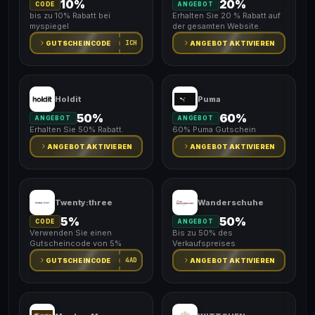
10%
20%
CODE
ANGEBOT
bis zu 10% Rabatt bei
Erhalten Sie 20 % Rabatt auf
myspiegel
der gesamten Website.
ICH
GUTSCHEINCODE
ANGEBOT AKTIVIEREN
Holdit
Puma
50%
60%
ANGEBOT
ANGEBOT
Erhalten Sie 50% Rabatt.
60% Puma Gutschein
ANGEBOT AKTIVIEREN
ANGEBOT AKTIVIEREN
Twenty:three
Wanderschuhe
5%
50%
CODE
ANGEBOT
Verwenden Sie einen
Bis zu 50% des
Gutscheincode von 5%
Verkaufspreises
4AD
GUTSCHEINCODE
ANGEBOT AKTIVIEREN