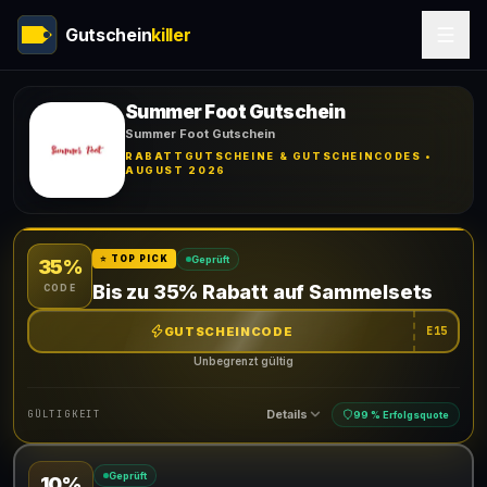
Gutschein
killer
Summer Foot Gutschein
Summer Foot Gutschein
RABATTGUTSCHEINE & GUTSCHEINCODES •
AUGUST 2026
Geprüft
⭐ TOP PICK
35%
Bis zu 35% Rabatt auf Sammelsets
CODE
GUTSCHEINCODE
E15
Unbegrenzt gültig
Details
GÜLTIGKEIT
99 % Erfolgsquote
Geprüft
10%