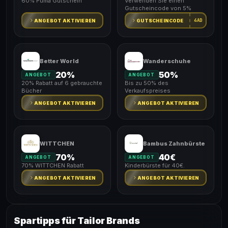
60% Puma Gutschein
Verwenden Sie einen
Gutscheincode von 5%
4AD
ANGEBOT AKTIVIEREN
GUTSCHEINCODE
Better World
Wanderschuhe
20%
50%
ANGEBOT
ANGEBOT
20% Rabatt auf 6 gebrauchte
Bis zu 50% des
Bücher
Verkaufspreises
ANGEBOT AKTIVIEREN
ANGEBOT AKTIVIEREN
WITTCHEN
Bambus Zahnbürste
70%
40€
ANGEBOT
ANGEBOT
70% WITTCHEN Rabatt
Kinderbürste für 40€.
ANGEBOT AKTIVIEREN
ANGEBOT AKTIVIEREN
Spartipps für Tailor Brands