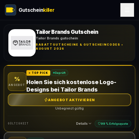
Gutschein
killer
Tailor Brands Gutschein
Tailor Brands gutschein
RABATTGUTSCHEINE & GUTSCHEINCODES •
AUGUST 2026
Geprüft
⭐ TOP PICK
%
Holen Sie sich kostenlose Logo-
ANGEBOT
Designs bei Tailor Brands
ANGEBOT AKTIVIEREN
Unbegrenzt gültig
Details
GÜLTIGKEIT
99 % Erfolgsquote