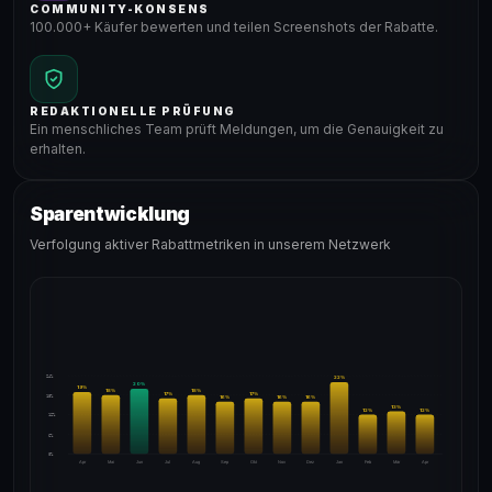
COMMUNITY-KONSENS
100.000+ Käufer bewerten und teilen Screenshots der Rabatte.
REDAKTIONELLE PRÜFUNG
Ein menschliches Team prüft Meldungen, um die Genauigkeit zu
erhalten.
Sparentwicklung
Verfolgung aktiver Rabattmetriken in unserem Netzwerk
24%
22
%
20
%
19
%
18
%
18
%
17
%
17
%
18%
16
%
16
%
16
%
13
%
12
%
12
%
12%
6%
0%
Apr
Mai
Jun
Jul
Aug
Sep
Okt
Nov
Dez
Jan
Feb
Mär
Apr