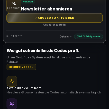
Geprüft
%
Gültig für teilnehmende Produkte
Newsletter abonnieren
ANGEBOT
ANGEBOT AKTIVIEREN
Unbegrenzt gültig
Details
GÜLTIGKEIT
99 % Erfolgsquote
Wie gutscheinkiller.de Codes prüft
Gültig für teilnehmende Produkte
Unser 3-stufiges System sorgt für aktive und zuverlässige
Rabatte.
SECURE VESSEL
ACT CHECKOUT BOT
Headless-Browser testen die Codes automatisch zweimal täglich.