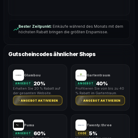
Bester Zeitpunkt:
Einkäufe während des Monats mit dem
höchsten Rabatt bringen die größten Ersparnisse.
Gutscheincodes ähnlicher Shops
Glambou
Gartentraum
20%
40%
ANGEBOT
ANGEBOT
Erhalten Sie 20 % Rabatt auf
Profitieren Sie von bis zu 40
der gesamten Website.
% Rabatt im Gartentraum.
ANGEBOT AKTIVIEREN
ANGEBOT AKTIVIEREN
Puma
Twenty:three
60%
5%
ANGEBOT
CODE