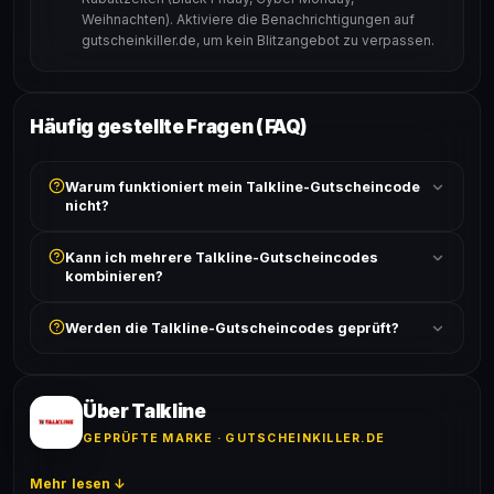
Weihnachten). Aktiviere die Benachrichtigungen auf
gutscheinkiller.de, um kein Blitzangebot zu verpassen.
Häufig gestellte Fragen (FAQ)
Warum funktioniert mein Talkline-Gutscheincode
nicht?
Prüfe, ob der erforderliche Mindestbestellwert erreicht
Kann ich mehrere Talkline-Gutscheincodes
ist und ob der Code nicht für bereits reduzierte Artikel
kombinieren?
gilt. Alle Bedingungen findest du unter „Details".
In der Regel wird nur ein Gutscheincode pro Bestellung
Werden die Talkline-Gutscheincodes geprüft?
akzeptiert. Die Kombination mehrerer Codes ist meist
ausgeschlossen, sofern die Angebotsbedingungen
Ja! Jeder Code wird automatisch von unseren Bots
nichts anderes angeben.
geprüft und von unserer Community bestätigt. Die
Erfolgsquote wird bei jedem Angebot angezeigt.
Über Talkline
GEPRÜFTE MARKE · GUTSCHEINKILLER.DE
Mehr lesen ↓