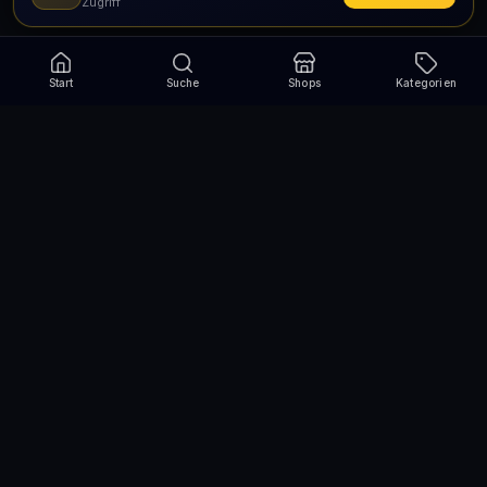
Zugriff
Start
Suche
Shops
Kategorien
Verpasse nie wieder eine Aktion!
Abonniere und erhalte jede Woche die besten
Gutscheincodes
Abonnieren