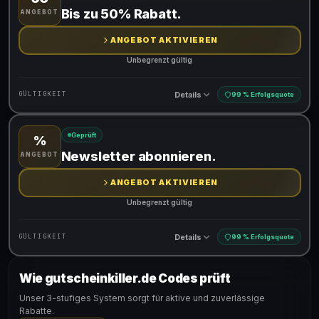
Gültig für teilnehmende Produkte
Bis zu 50% Rabatt.
ANGEBOT
Gib den Code an der Kasse ein, um den Rabatt zu erhalten
ANGEBOT AKTIVIEREN
Unbegrenzt gültig
Details
GÜLTIGKEIT
99 % Erfolgsquote
Geprüft
%
Gültig für teilnehmende Produkte
Newsletter abonnieren.
ANGEBOT
ANGEBOT AKTIVIEREN
Unbegrenzt gültig
Details
GÜLTIGKEIT
99 % Erfolgsquote
Wie gutscheinkiller.de Codes prüft
Gültig für teilnehmende Produkte
Unser 3-stufiges System sorgt für aktive und zuverlässige
Rabatte.