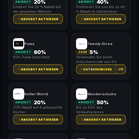
20%
40%
ANGEBOT
ANGEBOT
Erhalten Sie 20 % Rabatt auf
Profitieren Sie von bis zu 40
der gesamten Website.
% Rabatt im Gartentraum.
ANGEBOT AKTIVIEREN
ANGEBOT AKTIVIEREN
Puma
Twenty:three
60%
5%
ANGEBOT
CODE
60% Puma Gutschein
Verwenden Sie einen
Gutscheincode von 5%
4AD
ANGEBOT AKTIVIEREN
GUTSCHEINCODE
Better World
Wanderschuhe
20%
50%
ANGEBOT
ANGEBOT
20% Rabatt auf 6 gebrauchte
Bis zu 50% des
Bücher
Verkaufspreises
ANGEBOT AKTIVIEREN
ANGEBOT AKTIVIEREN