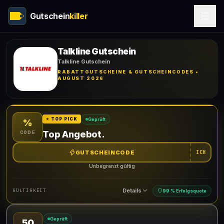
Gutschein
killer
Talkline Gutschein
Talkline Gutschein
RABATTGUTSCHEINE & GUTSCHEINCODES •
AUGUST 2026
Geprüft
⭐ TOP PICK
%
Top Angebot.
CODE
GUTSCHEINCODE
ICH
Unbegrenzt gültig
Details
GÜLTIGKEIT
99 % Erfolgsquote
Geprüft
50