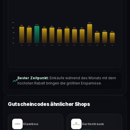
24%
22
%
20
%
19
%
18
%
18
%
17
%
17
%
18%
16
%
16
%
16
%
13
%
12
%
12
%
12%
6%
0%
Apr
Mai
Jun
Jul
Aug
Sep
Okt
Nov
Dez
Jan
Feb
Mär
Apr
Bester Zeitpunkt:
Einkäufe während des Monats mit dem
höchsten Rabatt bringen die größten Ersparnisse.
Gutscheincodes ähnlicher Shops
Glambou
Gartentraum