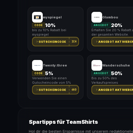
myspiegel
Glambou
10%
20%
CODE
ANGEBOT
bis zu 10% Rabatt bei
Erhalten Sie 20 % Rabatt 
myspiegel
der gesamten Website.
ICH
GUTSCHEINCODE
ANGEBOT AKTIVIERE
Twenty:three
Wanderschuhe
5%
50%
CODE
ANGEBOT
Verwenden Sie einen
Bis zu 50% des
Gutscheincode von 5%
Verkaufspreises
4AD
GUTSCHEINCODE
ANGEBOT AKTIVIERE
Spartipps für TeamShirts
Hol dir die besten Ersparnisse mit unserem redaktionell