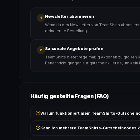
Newsletter abonnieren
1
Wenn du den Newsletter von TeamShirts abonnierst,
deine erste Bestellung.
Saisonale Angebote prüfen
2
TeamShirts bietet regelmäßig Aktionen zu großen Ra
Benachrichtigungen auf gutscheinkiller.de, um kein
Häufig gestellte Fragen (FAQ)
Warum funktioniert mein TeamShirts-Gutscheinc
Prüfe, ob der erforderliche Mindestbestellwert erreicht
Kann ich mehrere TeamShirts-Gutscheincodes 
Bedingungen findest du unter „Details".
In der Regel wird nur ein Gutscheincode pro Bestell