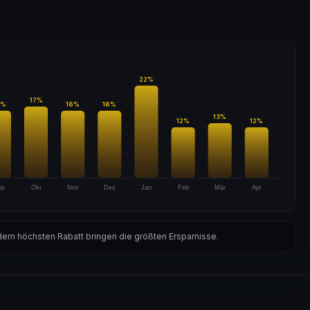
22
%
17
%
%
16
%
16
%
13
%
12
%
12
%
ep
Okt
Nov
Dez
Jan
Feb
Mär
Apr
em höchsten Rabatt bringen die größten Ersparnisse.