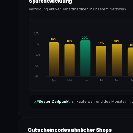
Sparentwicklung
Verfolgung aktiver Rabattmetriken in unserem Netzwerk
24%
20
%
19
%
18
%
18
%
17
%
18%
16
12%
6%
0%
Apr
Mai
Jun
Jul
Aug
S
Bester Zeitpunkt:
Einkäufe während des Monats mit d
Gutscheincodes ähnlicher Shops