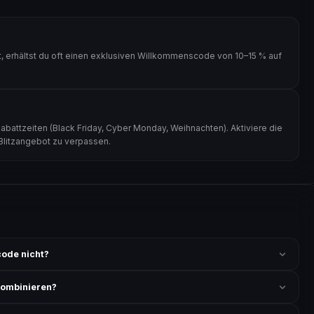
 erhältst du oft einen exklusiven Willkommenscode von 10–15 % auf
battzeiten (Black Friday, Cyber Monday, Weihnachten). Aktiviere die
 Blitzangebot zu verpassen.
ode nicht?
 ist und ob der Code nicht für bereits reduzierte Artikel gilt. Alle
kombinieren?
ung akzeptiert. Die Kombination mehrerer Codes ist meist