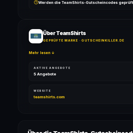
Werden die TeamShirts-Gutscheincodes geprüf
ausgeschlossen, sofern die Angebotsbedingungen 
Ja! Jeder Code wird automatisch von unseren Bots g
bei jedem Angebot angezeigt.
Über TeamShirts
GEPRÜFTE MARKE · GUTSCHEINKILLER.DE
Mehr lesen ↓
AKTIVE ANGEBOTE
5 Angebote
WEBSITE
teamshirts.com