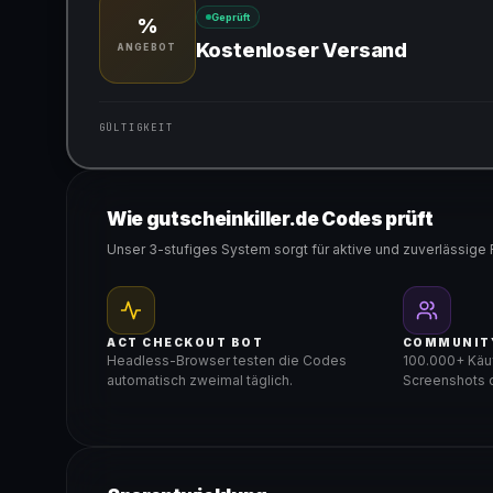
Geprüft
%
Kostenloser Versand
ANGEBOT
GÜLTIGKEIT
Gültig für teilnehmende Produkte
Wie gutscheinkiller.de Codes prüft
Unser 3-stufiges System sorgt für aktive und zuverlässige 
ACT CHECKOUT BOT
COMMUNIT
Headless-Browser testen die Codes
100.000+ Käuf
automatisch zweimal täglich.
Screenshots d