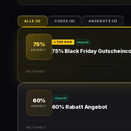
ALLE
(
5
)
CODES
(
0
)
ANGEBOTE
(
5
)
Geprüft
⭐ TOP PICK
75%
75% Black Friday Gutscheinco
ANGEBOT
GÜLTIGKEIT
Gültig für teilnehmende Produkte
Geprüft
60%
60% Rabatt Angebot
ANGEBOT
GÜLTIGKEIT