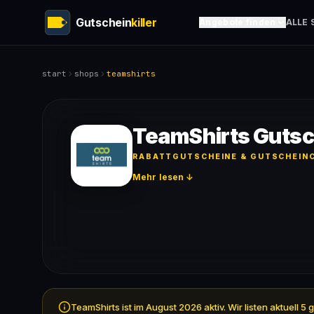
Gutschein
killer
Angebote finden
ALLE 
start
shops
teamshirts
TeamShirts Gutsc
RABATTGUTSCHEINE & GUTSCHEINC
Mehr lesen ↓
TeamShirts ist im August 2026 aktiv. Wir listen aktuel