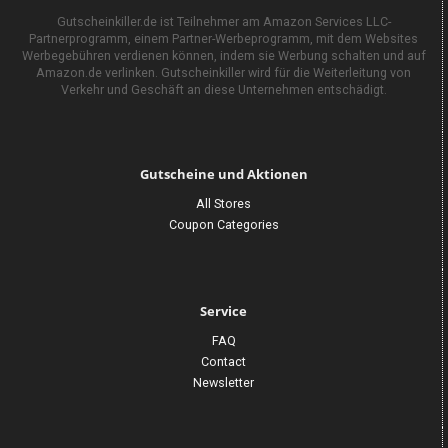
Gutscheinkiller.de ist Teilnehmer am Amazon Services LLC-
Partnerprogramm, einem Partner-Werbeprogramm, mit dem Websites
Werbegebühren verdienen können, indem sie Werbung schalten und auf
Amazon.de verlinken. Gutscheinkiller wird für die Weiterleitung von
Verkehr und Geschäft an diese Unternehmen entschädigt.
Gutscheine und Aktionen
All Stores
Coupon Categories
Service
FAQ
Contact
Newsletter