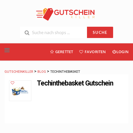
SUCHE
Skip
GERETTET
FAVORITEN
LOGIN
to
content
>
>
GUTSCHEINKILLER
BLOG
TECHINTHEBASKET
Techinthebasket Gutschein