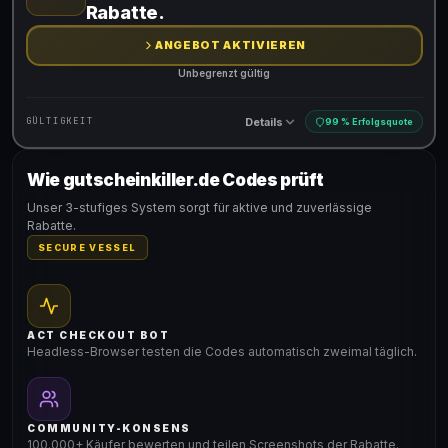
Rabatte.
ANGEBOT AKTIVIEREN
Unbegrenzt gültig
Details
GÜLTIGKEIT
99 % Erfolgsquote
Wie gutscheinkiller.de Codes prüft
Gültig für teilnehmende Produkte
Unser 3-stufiges System sorgt für aktive und zuverlässige
Rabatte.
SECURE VESSEL
ACT CHECKOUT BOT
Headless-Browser testen die Codes automatisch zweimal täglich.
COMMUNITY-KONSENS
100.000+ Käufer bewerten und teilen Screenshots der Rabatte.