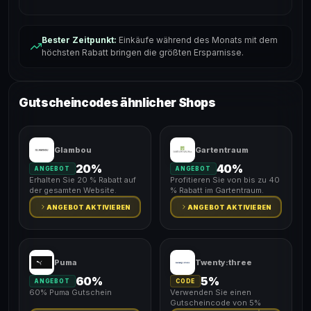
Bester Zeitpunkt:
Einkäufe während des Monats mit dem
höchsten Rabatt bringen die größten Ersparnisse.
Gutscheincodes ähnlicher Shops
Glambou
Gartentraum
20%
40%
ANGEBOT
ANGEBOT
Erhalten Sie 20 % Rabatt auf
Profitieren Sie von bis zu 40
der gesamten Website.
% Rabatt im Gartentraum.
ANGEBOT AKTIVIEREN
ANGEBOT AKTIVIEREN
Puma
Twenty:three
60%
5%
ANGEBOT
CODE
60% Puma Gutschein
Verwenden Sie einen
Gutscheincode von 5%