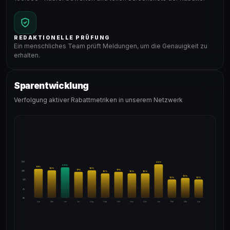
REDAKTIONELLE PRÜFUNG
Ein menschliches Team prüft Meldungen, um die Genauigkeit zu
erhalten.
Sparentwicklung
Verfolgung aktiver Rabattmetriken in unserem Netzwerk
24%
22
%
20
%
19
%
18
%
18
%
17
%
17
%
18%
16
%
16
%
16
%
13
%
12
%
12
%
12%
6%
0%
Apr
Mai
Jun
Jul
Aug
Sep
Okt
Nov
Dez
Jan
Feb
Mär
Apr