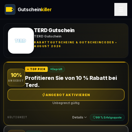
Gutschein
killer
TERD Gutschein
TERD Gutschein
RABATTGUTSCHEINE & GUTSCHEINCODES •
AUGUST 2026
Geprüft
⭐ TOP PICK
10%
Profitieren Sie von 10 % Rabatt bei
ANGEBOT
Terd.
ANGEBOT AKTIVIEREN
Unbegrenzt gültig
Details
GÜLTIGKEIT
99 % Erfolgsquote