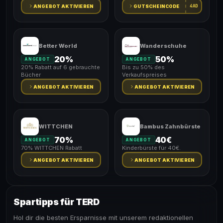
4AD
ANGEBOT AKTIVIEREN
GUTSCHEINCODE
Better World
Wanderschuhe
20%
50%
ANGEBOT
ANGEBOT
20% Rabatt auf 6 gebrauchte
Bis zu 50% des
Bücher
Verkaufspreises
ANGEBOT AKTIVIEREN
ANGEBOT AKTIVIEREN
WITTCHEN
Bambus Zahnbürste
70%
40€
ANGEBOT
ANGEBOT
70% WITTCHEN Rabatt
Kinderbürste für 40€.
ANGEBOT AKTIVIEREN
ANGEBOT AKTIVIEREN
Spartipps für TERD
Hol dir die besten Ersparnisse mit unserem redaktionellen