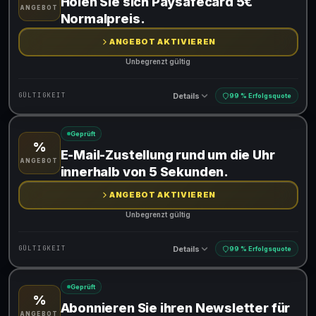
Holen Sie sich Paysafecard 5€
ANGEBOT
Normalpreis.
ANGEBOT AKTIVIEREN
Unbegrenzt gültig
Details
GÜLTIGKEIT
99 % Erfolgsquote
Geprüft
%
Gültig für teilnehmende Produkte
E-Mail-Zustellung rund um die Uhr
ANGEBOT
innerhalb von 5 Sekunden.
ANGEBOT AKTIVIEREN
Unbegrenzt gültig
Details
GÜLTIGKEIT
99 % Erfolgsquote
Geprüft
%
Gültig für teilnehmende Produkte
Abonnieren Sie ihren Newsletter für
ANGEBOT