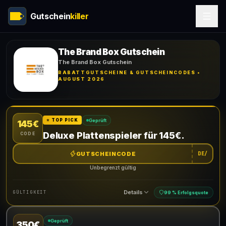
Gutschein
killer
The Brand Box Gutschein
The Brand Box Gutschein
RABATTGUTSCHEINE & GUTSCHEINCODES •
AUGUST 2026
Geprüft
⭐ TOP PICK
145€
Deluxe Plattenspieler für 145€.
CODE
GUTSCHEINCODE
DE/
Unbegrenzt gültig
Details
GÜLTIGKEIT
99 % Erfolgsquote
Geprüft
350€