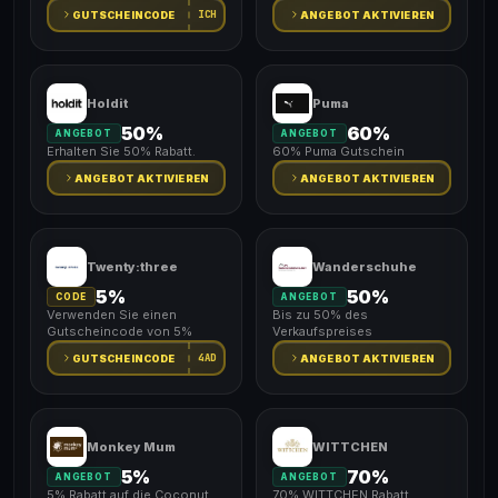
ICH
GUTSCHEINCODE
ANGEBOT AKTIVIEREN
Holdit
Puma
50%
60%
ANGEBOT
ANGEBOT
Erhalten Sie 50% Rabatt.
60% Puma Gutschein
ANGEBOT AKTIVIEREN
ANGEBOT AKTIVIEREN
Twenty:three
Wanderschuhe
5%
50%
CODE
ANGEBOT
Verwenden Sie einen
Bis zu 50% des
Gutscheincode von 5%
Verkaufspreises
4AD
GUTSCHEINCODE
ANGEBOT AKTIVIEREN
Monkey Mum
WITTCHEN
5%
70%
ANGEBOT
ANGEBOT
5% Rabatt auf die Coconut
70% WITTCHEN Rabatt