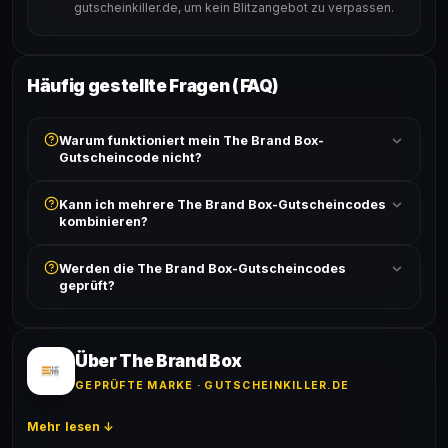
gutscheinkiller.de, um kein Blitzangebot zu verpassen.
Häufig gestellte Fragen (FAQ)
Warum funktioniert mein The Brand Box-
Gutscheincode nicht?
Prüfe, ob der erforderliche Mindestbestellwert erreicht
Kann ich mehrere The Brand Box-Gutscheincodes
ist und ob der Code nicht für bereits reduzierte Artikel
kombinieren?
gilt. Alle Bedingungen findest du unter „Details".
In der Regel wird nur ein Gutscheincode pro Bestellung
Werden die The Brand Box-Gutscheincodes
akzeptiert. Die Kombination mehrerer Codes ist meist
geprüft?
ausgeschlossen, sofern die Angebotsbedingungen
nichts anderes angeben.
Ja! Jeder Code wird automatisch von unseren Bots
geprüft und von unserer Community bestätigt. Die
Erfolgsquote wird bei jedem Angebot angezeigt.
Über The Brand Box
GEPRÜFTE MARKE · GUTSCHEINKILLER.DE
Mehr lesen ↓