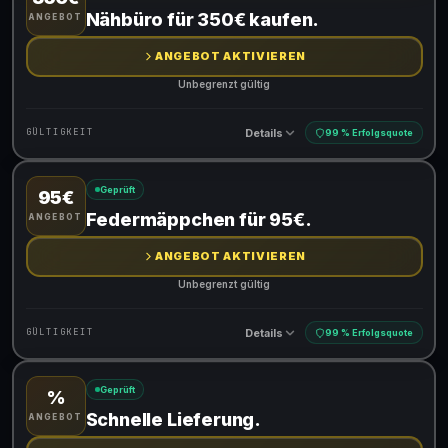
Gültig für teilnehmende Produkte
Nähbüro für 350€ kaufen.
ANGEBOT
Gib den Code an der Kasse ein, um den Rabatt zu erhalten
ANGEBOT AKTIVIEREN
Unbegrenzt gültig
Details
GÜLTIGKEIT
99 % Erfolgsquote
Geprüft
95€
Gültig für teilnehmende Produkte
Federmäppchen für 95€.
ANGEBOT
ANGEBOT AKTIVIEREN
Unbegrenzt gültig
Details
GÜLTIGKEIT
99 % Erfolgsquote
Geprüft
%
Gültig für teilnehmende Produkte
Schnelle Lieferung.
ANGEBOT