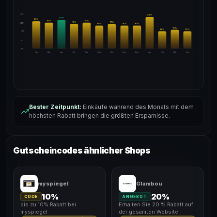
24%
22
%
20
%
19
%
18
%
18
%
17
%
17
%
18%
16
%
16
%
16
%
13
%
12
%
12
%
12%
6%
0%
Apr
Mai
Jun
Jul
Aug
Sep
Okt
Nov
Dez
Jan
Feb
Mär
Apr
Bester Zeitpunkt:
Einkäufe während des Monats mit dem
höchsten Rabatt bringen die größten Ersparnisse.
Gutscheincodes ähnlicher Shops
myspiegel
Glambou
10%
20%
CODE
ANGEBOT
bis zu 10% Rabatt bei
Erhalten Sie 20 % Rabatt auf
myspiegel
der gesamten Website.