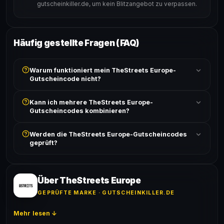
gutscheinkiller.de, um kein Blitzangebot zu verpassen.
Häufig gestellte Fragen (FAQ)
Warum funktioniert mein TheStreets Europe-
Gutscheincode nicht?
Prüfe, ob der erforderliche Mindestbestellwert erreicht
Kann ich mehrere TheStreets Europe-
ist und ob der Code nicht für bereits reduzierte Artikel
Gutscheincodes kombinieren?
gilt. Alle Bedingungen findest du unter „Details".
In der Regel wird nur ein Gutscheincode pro Bestellung
Werden die TheStreets Europe-Gutscheincodes
akzeptiert. Die Kombination mehrerer Codes ist meist
geprüft?
ausgeschlossen, sofern die Angebotsbedingungen
nichts anderes angeben.
Ja! Jeder Code wird automatisch von unseren Bots
geprüft und von unserer Community bestätigt. Die
Erfolgsquote wird bei jedem Angebot angezeigt.
Über TheStreets Europe
GEPRÜFTE MARKE · GUTSCHEINKILLER.DE
Mehr lesen ↓