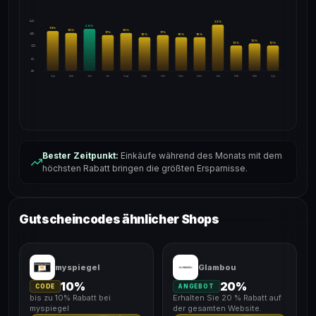
24%
22
%
20
%
19
%
18
%
18
%
17
%
17
%
18%
16
%
16
%
16
%
13
%
12
%
12
%
12%
6%
0%
Apr
Mai
Jun
Jul
Aug
Sep
Okt
Nov
Dez
Jan
Feb
Mär
Apr
Bester Zeitpunkt:
Einkäufe während des Monats mit dem
höchsten Rabatt bringen die größten Ersparnisse.
Gutscheincodes ähnlicher Shops
myspiegel
Glambou
10%
20%
CODE
ANGEBOT
bis zu 10% Rabatt bei
Erhalten Sie 20 % Rabatt auf
myspiegel
der gesamten Website.