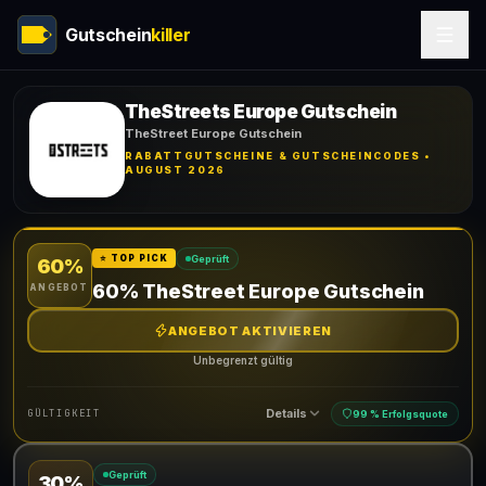
Gutschein
killer
TheStreets Europe Gutschein
TheStreet Europe Gutschein
RABATTGUTSCHEINE & GUTSCHEINCODES •
AUGUST 2026
Geprüft
⭐ TOP PICK
60%
60% TheStreet Europe Gutschein
ANGEBOT
ANGEBOT AKTIVIEREN
Unbegrenzt gültig
Details
GÜLTIGKEIT
99 % Erfolgsquote
Geprüft
30%