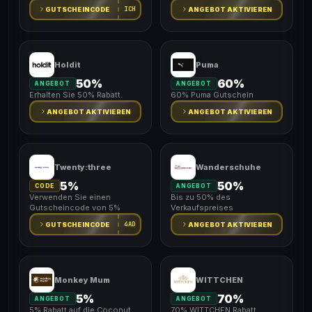
ICH
GUTSCHEINCODE
ANGEBOT AKTIVIEREN
Holdit
Puma
50%
60%
ANGEBOT
ANGEBOT
Erhalten Sie 50% Rabatt.
60% Puma Gutschein
ANGEBOT AKTIVIEREN
ANGEBOT AKTIVIEREN
Twenty:three
Wanderschuhe
5%
50%
CODE
ANGEBOT
Verwenden Sie einen
Bis zu 50% des
Gutscheincode von 5%
Verkaufspreises
4AD
GUTSCHEINCODE
ANGEBOT AKTIVIEREN
Monkey Mum
WITTCHEN
5%
70%
ANGEBOT
ANGEBOT
5% Rabatt auf die Coconut
70% WITTCHEN Rabatt