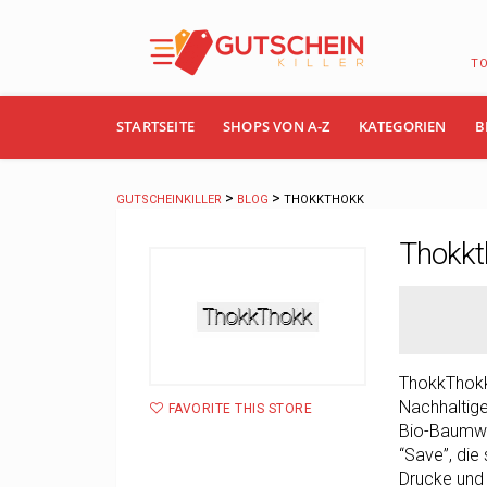
T
Skip
STARTSEITE
SHOPS VON A-Z
KATEGORIEN
B
to
content
>
>
GUTSCHEINKILLER
BLOG
THOKKTHOKK
Thokkt
ThokkThokk 
Nachhaltige
FAVORITE THIS STORE
Bio-Baumwol
“Save”, die
Drucke und 