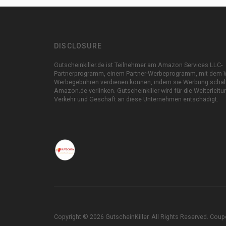
DISCLOSURE
Gutscheinkiller.de ist Teilnehmer am Amazon Services LLC-
Partnerprogramm, einem Partner-Werbeprogramm, mit dem 
Werbegebühren verdienen können, indem sie Werbung schal
Amazon.de verlinken. Gutscheinkiller wird für die Weiterleit
Verkehr und Geschäft an diese Unternehmen entschädigt.
Copyright © 2026 GutscheinKiller. All Rights Reserved.
Coup