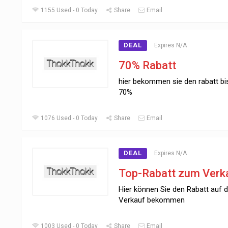
1155 Used - 0 Today
Share
Email
DEAL
Expires N/A
70% Rabatt
hier bekommen sie den rabatt bi
70%
1076 Used - 0 Today
Share
Email
DEAL
Expires N/A
Top-Rabatt zum Verk
Hier können Sie den Rabatt auf 
Verkauf bekommen
1003 Used - 0 Today
Share
Email