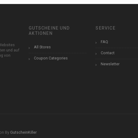
GUTSCHEINE UND
SERVICE
AKTIONEN
FAQ
Websites
All Stores
ten und auf
Contact
ung von
Coupon Categories
Newsletter
on By
GutscheinKiller