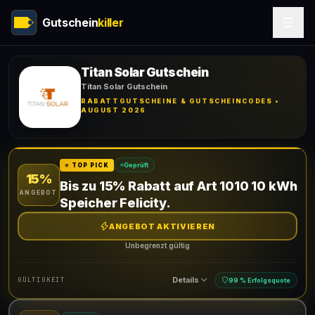
Gutschein
killer
Titan Solar Gutschein
Titan Solar Gutschein
RABATTGUTSCHEINE & GUTSCHEINCODES •
AUGUST 2026
Geprüft
⭐ TOP PICK
15%
Bis zu 15% Rabatt auf Art 1010 10 kWh
ANGEBOT
Speicher Felicity.
ANGEBOT AKTIVIEREN
Unbegrenzt gültig
Details
GÜLTIGKEIT
99 % Erfolgsquote