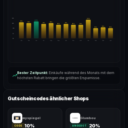
24%
22
%
20
%
19
%
18
%
18
%
17
%
17
%
18%
16
%
16
%
16
%
13
%
12
%
12
%
12%
6%
0%
Apr
Mai
Jun
Jul
Aug
Sep
Okt
Nov
Dez
Jan
Feb
Mär
Apr
Bester Zeitpunkt:
Einkäufe während des Monats mit dem
höchsten Rabatt bringen die größten Ersparnisse.
Gutscheincodes ähnlicher Shops
myspiegel
Glambou
10%
20%
CODE
ANGEBOT