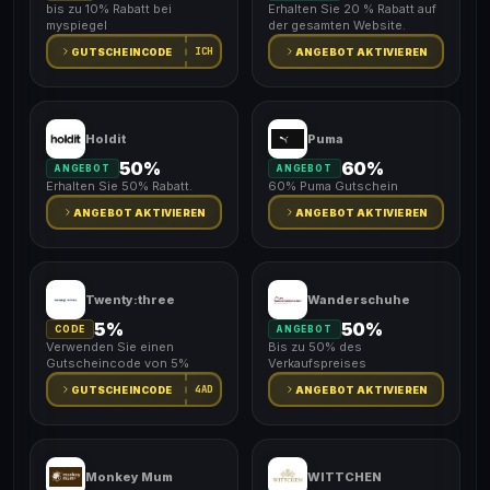
bis zu 10% Rabatt bei
Erhalten Sie 20 % Rabatt auf
myspiegel
der gesamten Website.
ICH
GUTSCHEINCODE
ANGEBOT AKTIVIEREN
Holdit
Puma
50%
60%
ANGEBOT
ANGEBOT
Erhalten Sie 50% Rabatt.
60% Puma Gutschein
ANGEBOT AKTIVIEREN
ANGEBOT AKTIVIEREN
Twenty:three
Wanderschuhe
5%
50%
CODE
ANGEBOT
Verwenden Sie einen
Bis zu 50% des
Gutscheincode von 5%
Verkaufspreises
4AD
GUTSCHEINCODE
ANGEBOT AKTIVIEREN
Monkey Mum
WITTCHEN