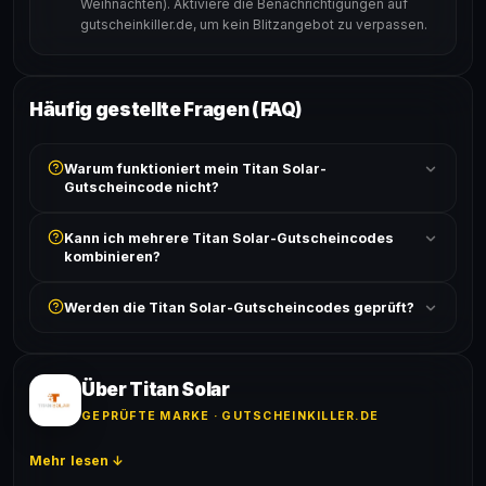
Weihnachten). Aktiviere die Benachrichtigungen auf
gutscheinkiller.de, um kein Blitzangebot zu verpassen.
Häufig gestellte Fragen (FAQ)
Warum funktioniert mein Titan Solar-
Gutscheincode nicht?
Prüfe, ob der erforderliche Mindestbestellwert erreicht
Kann ich mehrere Titan Solar-Gutscheincodes
ist und ob der Code nicht für bereits reduzierte Artikel
kombinieren?
gilt. Alle Bedingungen findest du unter „Details".
In der Regel wird nur ein Gutscheincode pro Bestellung
Werden die Titan Solar-Gutscheincodes geprüft?
akzeptiert. Die Kombination mehrerer Codes ist meist
ausgeschlossen, sofern die Angebotsbedingungen
Ja! Jeder Code wird automatisch von unseren Bots
nichts anderes angeben.
geprüft und von unserer Community bestätigt. Die
Erfolgsquote wird bei jedem Angebot angezeigt.
Über Titan Solar
GEPRÜFTE MARKE · GUTSCHEINKILLER.DE
Mehr lesen ↓