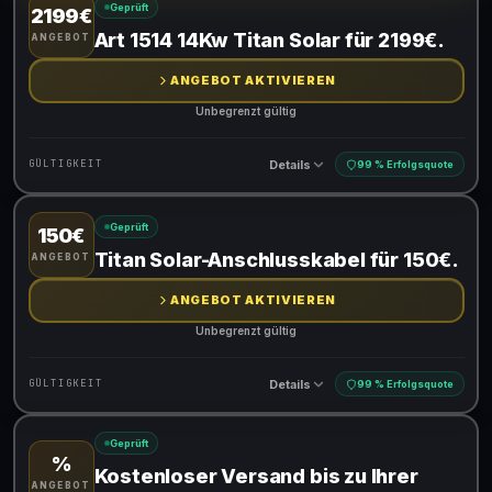
Geprüft
2199€
Gültig für teilnehmende Produkte
Art 1514 14Kw Titan Solar für 2199€.
ANGEBOT
ANGEBOT AKTIVIEREN
Unbegrenzt gültig
Details
GÜLTIGKEIT
99 % Erfolgsquote
Geprüft
150€
Gültig für teilnehmende Produkte
Titan Solar-Anschlusskabel für 150€.
ANGEBOT
ANGEBOT AKTIVIEREN
Unbegrenzt gültig
Details
GÜLTIGKEIT
99 % Erfolgsquote
Geprüft
%
Gültig für teilnehmende Produkte
Kostenloser Versand bis zu Ihrer
ANGEBOT