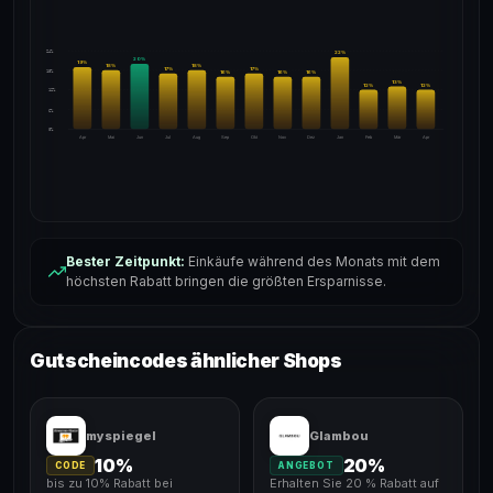
24%
22
%
20
%
19
%
18
%
18
%
17
%
17
%
18%
16
%
16
%
16
%
13
%
12
%
12
%
12%
6%
0%
Apr
Mai
Jun
Jul
Aug
Sep
Okt
Nov
Dez
Jan
Feb
Mär
Apr
Bester Zeitpunkt:
Einkäufe während des Monats mit dem
höchsten Rabatt bringen die größten Ersparnisse.
Gutscheincodes ähnlicher Shops
myspiegel
Glambou
10%
20%
CODE
ANGEBOT
bis zu 10% Rabatt bei
Erhalten Sie 20 % Rabatt auf