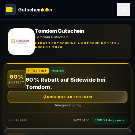
Gutschein
killer
Tomdom Gutschein
Tomdom Gutschein
RABATTGUTSCHEINE & GUTSCHEINCODES •
AUGUST 2026
Geprüft
⭐ TOP PICK
60 %
60 % Rabatt auf Sidewide bei
ANGEBOT
Tomdom.
ANGEBOT AKTIVIEREN
Unbegrenzt gültig
Details
GÜLTIGKEIT
99 % Erfolgsquote