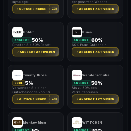
myspiegel
der gesamten Website.
ICH
GUTSCHEINCODE
ANGEBOT AKTIVIEREN
Holdit
Puma
50%
60%
ANGEBOT
ANGEBOT
Erhalten Sie 50% Rabatt.
60% Puma Gutschein
ANGEBOT AKTIVIEREN
ANGEBOT AKTIVIEREN
Twenty:three
Wanderschuhe
5%
50%
CODE
ANGEBOT
Verwenden Sie einen
Bis zu 50% des
Gutscheincode von 5%
Verkaufspreises
4AD
GUTSCHEINCODE
ANGEBOT AKTIVIEREN
Monkey Mum
WITTCHEN
5%
70%
ANGEBOT
ANGEBOT