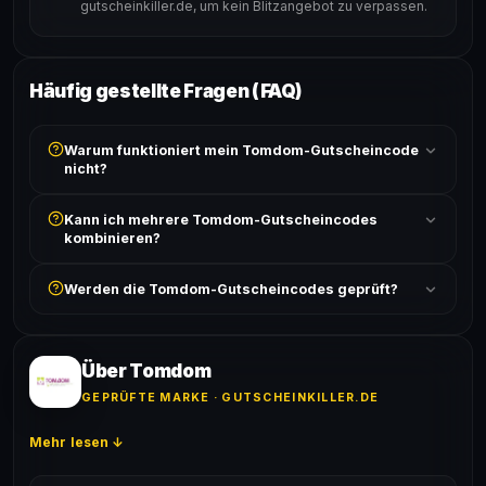
gutscheinkiller.de, um kein Blitzangebot zu verpassen.
Häufig gestellte Fragen (FAQ)
Warum funktioniert mein Tomdom-Gutscheincode
nicht?
Prüfe, ob der erforderliche Mindestbestellwert erreicht
Kann ich mehrere Tomdom-Gutscheincodes
ist und ob der Code nicht für bereits reduzierte Artikel
kombinieren?
gilt. Alle Bedingungen findest du unter „Details".
In der Regel wird nur ein Gutscheincode pro Bestellung
Werden die Tomdom-Gutscheincodes geprüft?
akzeptiert. Die Kombination mehrerer Codes ist meist
ausgeschlossen, sofern die Angebotsbedingungen
Ja! Jeder Code wird automatisch von unseren Bots
nichts anderes angeben.
geprüft und von unserer Community bestätigt. Die
Erfolgsquote wird bei jedem Angebot angezeigt.
Über Tomdom
GEPRÜFTE MARKE · GUTSCHEINKILLER.DE
Mehr lesen ↓