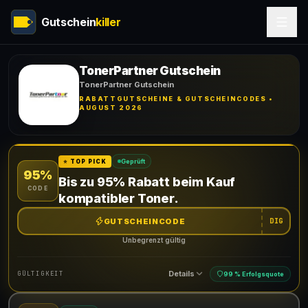
Gutschein
killer
TonerPartner Gutschein
TonerPartner Gutschein
RABATTGUTSCHEINE & GUTSCHEINCODES •
AUGUST 2026
Geprüft
⭐ TOP PICK
95%
Bis zu 95% Rabatt beim Kauf
CODE
kompatibler Toner.
GUTSCHEINCODE
DIG
Unbegrenzt gültig
Details
GÜLTIGKEIT
99 % Erfolgsquote