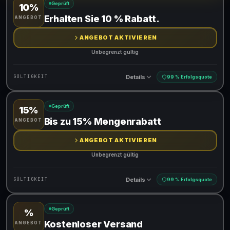
Geprüft
10%
Gültig für teilnehmende Produkte
Erhalten Sie 10 % Rabatt.
ANGEBOT
Gib den Code an der Kasse ein, um den Rabatt zu erhalten
ANGEBOT AKTIVIEREN
Unbegrenzt gültig
Details
GÜLTIGKEIT
99 % Erfolgsquote
Geprüft
15%
Gültig für teilnehmende Produkte
Bis zu 15% Mengenrabatt
ANGEBOT
ANGEBOT AKTIVIEREN
Unbegrenzt gültig
Details
GÜLTIGKEIT
99 % Erfolgsquote
Geprüft
%
Gültig für teilnehmende Produkte
Kostenloser Versand
ANGEBOT