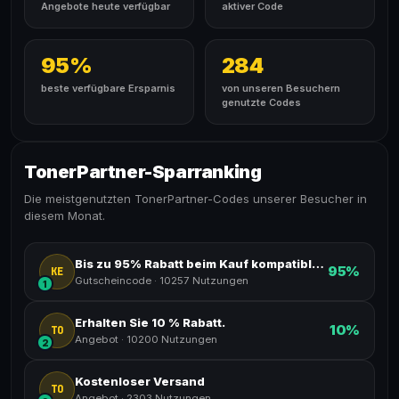
Angebote heute verfügbar
aktiver Code
95%
284
beste verfügbare Ersparnis
von unseren Besuchern
genutzte Codes
TonerPartner-Sparranking
Die meistgenutzten TonerPartner-Codes unserer Besucher in
diesem Monat.
Bis zu 95% Rabatt beim Kauf kompatibler Toner.
95%
KE
Gutscheincode
·
10257 Nutzungen
1
Erhalten Sie 10 % Rabatt.
10%
TO
Angebot
·
10200 Nutzungen
2
Kostenloser Versand
TO
Angebot
·
2303 Nutzungen