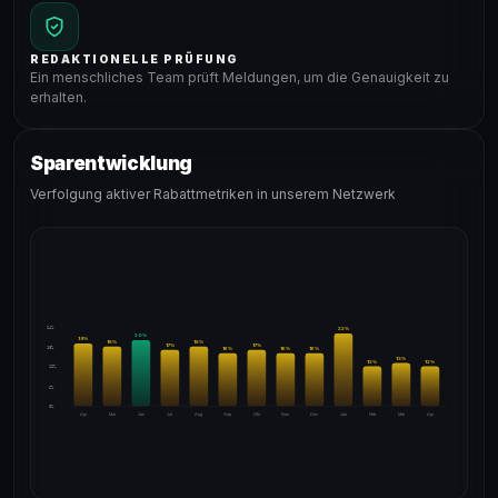
REDAKTIONELLE PRÜFUNG
Ein menschliches Team prüft Meldungen, um die Genauigkeit zu
erhalten.
Sparentwicklung
Verfolgung aktiver Rabattmetriken in unserem Netzwerk
24%
22
%
20
%
19
%
18
%
18
%
17
%
17
%
18%
16
%
16
%
16
%
13
%
12
%
12
%
12%
6%
0%
Apr
Mai
Jun
Jul
Aug
Sep
Okt
Nov
Dez
Jan
Feb
Mär
Apr