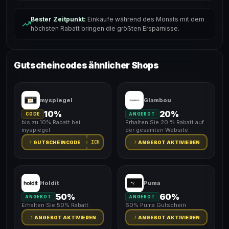
Bester Zeitpunkt:
Einkäufe während des Monats mit dem
höchsten Rabatt bringen die größten Ersparnisse.
Gutscheincodes ähnlicher Shops
myspiegel
Glambou
10%
20%
CODE
ANGEBOT
bis zu 10% Rabatt bei
Erhalten Sie 20 % Rabatt auf
myspiegel
der gesamten Website.
ICH
GUTSCHEINCODE
ANGEBOT AKTIVIEREN
Holdit
Puma
50%
60%
ANGEBOT
ANGEBOT
Erhalten Sie 50% Rabatt.
60% Puma Gutschein
ANGEBOT AKTIVIEREN
ANGEBOT AKTIVIEREN