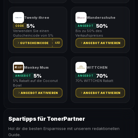
Twenty:three
Wanderschuhe
5%
50%
CODE
ANGEBOT
Verwenden Sie einen
Bis zu 50% des
Gutscheincode von 5%
Verkaufspreises
4AD
GUTSCHEINCODE
ANGEBOT AKTIVIEREN
Monkey Mum
WITTCHEN
5%
70%
ANGEBOT
ANGEBOT
5% Rabatt auf die Coconut
70% WITTCHEN Rabatt
Bowl
ANGEBOT AKTIVIEREN
ANGEBOT AKTIVIEREN
Spartipps für TonerPartner
Hol dir die besten Ersparnisse mit unserem redaktionellen
Guide.