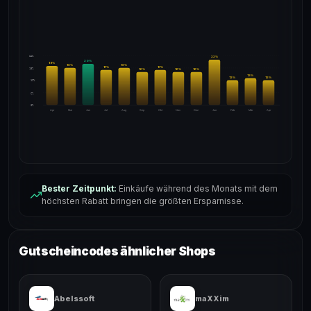
24%
22
%
20
%
19
%
18
%
18
%
17
%
17
%
18%
16
%
16
%
16
%
13
%
12
%
12
%
12%
6%
0%
Apr
Mai
Jun
Jul
Aug
Sep
Okt
Nov
Dez
Jan
Feb
Mär
Apr
Bester Zeitpunkt:
Einkäufe während des Monats mit dem
höchsten Rabatt bringen die größten Ersparnisse.
Gutscheincodes ähnlicher Shops
Abelssoft
maXXim