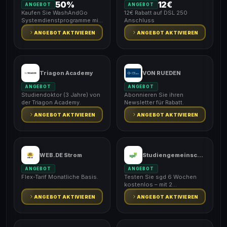
50%
12€
ANGEBOT
ANGEBOT
Kaufen Sie WashAndGo
12€ Rabatt auf DSL 250
Systemdienstprogramme mit
Anschluss
50% Rabatt
ANGEBOT AKTIVIEREN
ANGEBOT AKTIVIEREN
Triagon Academy
VON RUEDEN
ANGEBOT
ANGEBOT
Studiendoktor (3 Jahre) von
Abonnieren Sie ihren
der Triagon Academy.
Newsletter für Rabatt.
ANGEBOT AKTIVIEREN
ANGEBOT AKTIVIEREN
WEB.DE Strom
Studiengemeinschaft Darmstadt
ANGEBOT
ANGEBOT
Flex-Tarif Monatliche Basis.
Testen Sie sgd 6 Wochen
kostenlos – mit 2
Probelektionen.
ANGEBOT AKTIVIEREN
ANGEBOT AKTIVIEREN