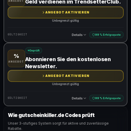
Geld verdienen im TrendsetterClub.
ANGEBOT
ANGEBOT AKTIVIEREN
Unbegrenzt gültig
Details
GÜLTIGKEIT
99 % Erfolgsquote
Geprüft
%
Gültig für teilnehmende Produkte
Abonnieren Sie den kostenlosen
ANGEBOT
Newsletter.
ANGEBOT AKTIVIEREN
Unbegrenzt gültig
Details
GÜLTIGKEIT
99 % Erfolgsquote
Wie gutscheinkiller.de Codes prüft
Gültig für teilnehmende Produkte
Unser 3-stufiges System sorgt für aktive und zuverlässige
Rabatte.