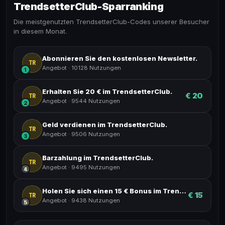
TrendsetterClub-Sparranking
Die meistgenutzten TrendsetterClub-Codes unserer Besucher
in diesem Monat.
Abonnieren Sie den kostenlosen Newsletter.
TR
Angebot
·
10128 Nutzungen
1
Erhalten Sie 20 € im TrendsetterClub.
€ 20
TR
Angebot
·
9544 Nutzungen
2
Geld verdienen im TrendsetterClub.
TR
Angebot
·
9506 Nutzungen
3
Barzahlung im TrendsetterClub.
TR
Angebot
·
9495 Nutzungen
4
Holen Sie sich einen 15 € Bonus im TrendsetterClub.
€ 15
TR
Angebot
·
9438 Nutzungen
5