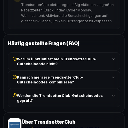
TrendsetterClub bietet regelmäßig Aktionen zu großen
Rabattzeiten (Black Friday, Cyber Monday,
Weihnachten). Aktiviere die Benachrichtigungen auf
gutscheinkiller.de, um kein Blitzangebot zu verpassen.
Häufig gestellte Fragen (FAQ)
Warum funktioniert mein TrendsetterClub-
Gutscheincode nicht?
Prüfe, ob der erforderliche Mindestbestellwert erreicht
Kann ich mehrere TrendsetterClub-
ist und ob der Code nicht für bereits reduzierte Artikel
Gutscheincodes kombinieren?
gilt. Alle Bedingungen findest du unter „Details".
In der Regel wird nur ein Gutscheincode pro Bestellung
Werden die TrendsetterClub-Gutscheincodes
akzeptiert. Die Kombination mehrerer Codes ist meist
geprüft?
ausgeschlossen, sofern die Angebotsbedingungen
nichts anderes angeben.
Ja! Jeder Code wird automatisch von unseren Bots
geprüft und von unserer Community bestätigt. Die
Erfolgsquote wird bei jedem Angebot angezeigt.
Über TrendsetterClub