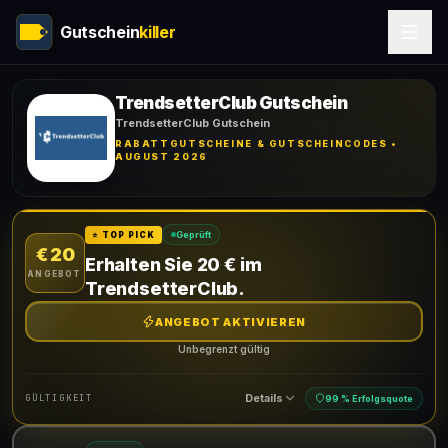
Gutschein
killer
TrendsetterClub Gutschein
TrendsetterClub Gutschein
RABATTGUTSCHEINE & GUTSCHEINCODES •
AUGUST 2026
Geprüft
⭐ TOP PICK
€ 20
Erhalten Sie 20 € im
ANGEBOT
TrendsetterClub.
ANGEBOT AKTIVIEREN
Unbegrenzt gültig
Details
GÜLTIGKEIT
99 % Erfolgsquote