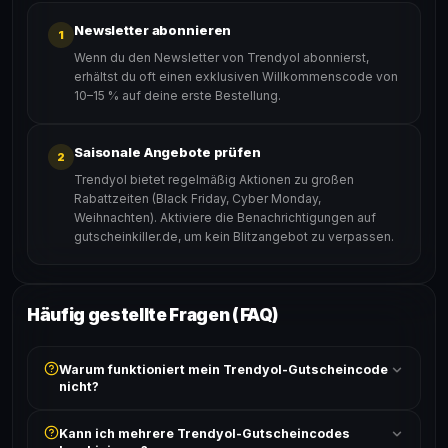
Newsletter abonnieren
1
Wenn du den Newsletter von Trendyol abonnierst,
erhältst du oft einen exklusiven Willkommenscode von
10–15 % auf deine erste Bestellung.
Saisonale Angebote prüfen
2
Trendyol bietet regelmäßig Aktionen zu großen
Rabattzeiten (Black Friday, Cyber Monday,
Weihnachten). Aktiviere die Benachrichtigungen auf
gutscheinkiller.de, um kein Blitzangebot zu verpassen.
Häufig gestellte Fragen (FAQ)
Warum funktioniert mein Trendyol-Gutscheincode
nicht?
Prüfe, ob der erforderliche Mindestbestellwert erreicht
Kann ich mehrere Trendyol-Gutscheincodes
ist und ob der Code nicht für bereits reduzierte Artikel