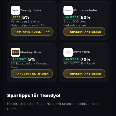
Twenty:three
Wanderschuhe
5%
50%
CODE
ANGEBOT
Verwenden Sie einen
Bis zu 50% des
Gutscheincode von 5%
Verkaufspreises
4AD
GUTSCHEINCODE
ANGEBOT AKTIVIEREN
Monkey Mum
WITTCHEN
5%
70%
ANGEBOT
ANGEBOT
5% Rabatt auf die Coconut
70% WITTCHEN Rabatt
Bowl
ANGEBOT AKTIVIEREN
ANGEBOT AKTIVIEREN
Spartipps für Trendyol
Hol dir die besten Ersparnisse mit unserem redaktionellen
Guide.