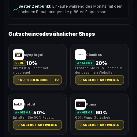
Bester Zeitpunkt:
Einkäufe während des Monats mit dem
höchsten Rabatt bringen die größten Ersparnisse.
Gutscheincodes ähnlicher Shops
myspiegel
Glambou
10%
20%
CODE
ANGEBOT
bis zu 10% Rabatt bei
Erhalten Sie 20 % Rabatt auf
myspiegel
der gesamten Website.
ICH
GUTSCHEINCODE
ANGEBOT AKTIVIEREN
Holdit
Puma
50%
60%
ANGEBOT
ANGEBOT
Erhalten Sie 50% Rabatt.
60% Puma Gutschein
ANGEBOT AKTIVIEREN
ANGEBOT AKTIVIEREN