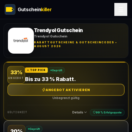
Gutschein
killer
Trendyol Gutschein
Trendyol Gutschein
RABATTGUTSCHEINE & GUTSCHEINCODES •
AUGUST 2026
Geprüft
⭐ TOP PICK
33%
Bis zu 33 % Rabatt.
ANGEBOT
ANGEBOT AKTIVIEREN
Unbegrenzt gültig
Details
GÜLTIGKEIT
99 % Erfolgsquote
Geprüft
20%