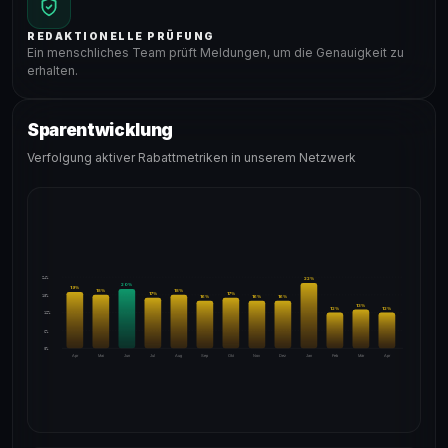
REDAKTIONELLE PRÜFUNG
Ein menschliches Team prüft Meldungen, um die Genauigkeit zu
erhalten.
Sparentwicklung
Verfolgung aktiver Rabattmetriken in unserem Netzwerk
24%
22
%
20
%
19
%
18
%
18
%
17
%
17
%
18%
16
%
16
%
16
%
13
%
12
%
12
%
12%
6%
0%
Apr
Mai
Jun
Jul
Aug
Sep
Okt
Nov
Dez
Jan
Feb
Mär
Apr