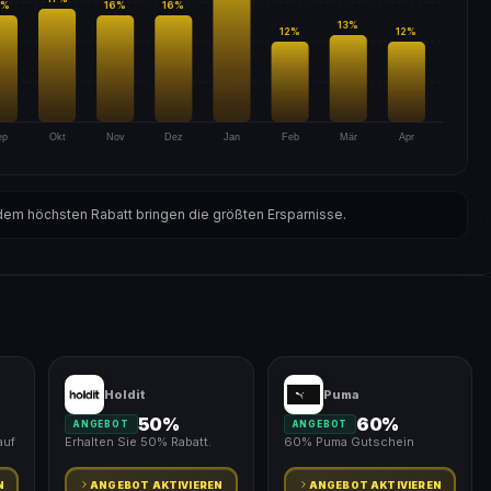
%
16
%
16
%
13
%
12
%
12
%
ep
Okt
Nov
Dez
Jan
Feb
Mär
Apr
em höchsten Rabatt bringen die größten Ersparnisse.
Holdit
Puma
50%
60%
ANGEBOT
ANGEBOT
auf
Erhalten Sie 50% Rabatt.
60% Puma Gutschein
N
ANGEBOT AKTIVIEREN
ANGEBOT AKTIVIEREN