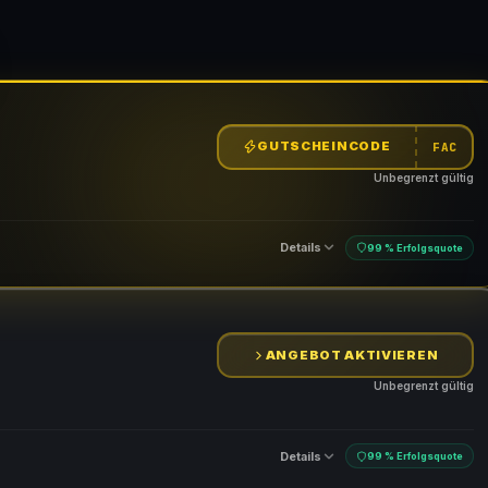
GUTSCHEINCODE
FAC
Unbegrenzt gültig
Details
99 % Erfolgsquote
ANGEBOT AKTIVIEREN
n
Unbegrenzt gültig
Details
99 % Erfolgsquote