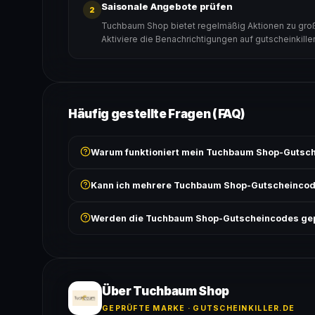
Saisonale Angebote prüfen
2
Tuchbaum Shop bietet regelmäßig Aktionen zu groß
Aktiviere die Benachrichtigungen auf gutscheinkille
Häufig gestellte Fragen (FAQ)
Warum funktioniert mein Tuchbaum Shop-Gutsch
Prüfe, ob der erforderliche Mindestbestellwert erreicht
Kann ich mehrere Tuchbaum Shop-Gutscheincod
Bedingungen findest du unter „Details".
In der Regel wird nur ein Gutscheincode pro Bestell
Werden die Tuchbaum Shop-Gutscheincodes gep
ausgeschlossen, sofern die Angebotsbedingungen 
Ja! Jeder Code wird automatisch von unseren Bots g
bei jedem Angebot angezeigt.
Über Tuchbaum Shop
GEPRÜFTE MARKE · GUTSCHEINKILLER.DE