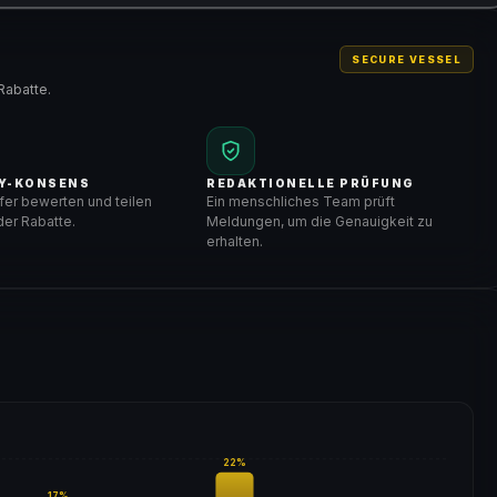
SECURE VESSEL
Rabatte.
Y-KONSENS
REDAKTIONELLE PRÜFUNG
er bewerten und teilen
Ein menschliches Team prüft
er Rabatte.
Meldungen, um die Genauigkeit zu
erhalten.
22
%
17
%