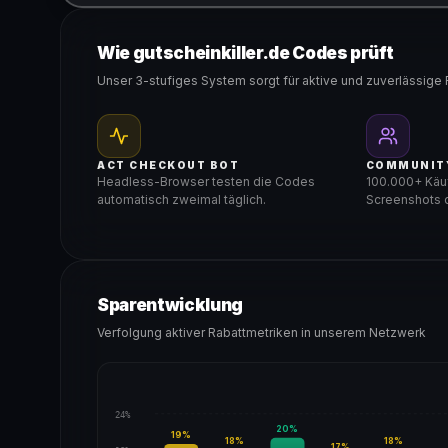
Gültig für teilnehmende Produkte
Wie gutscheinkiller.de Codes prüft
Unser 3-stufiges System sorgt für aktive und zuverlässige 
ACT CHECKOUT BOT
COMMUNIT
Headless-Browser testen die Codes
100.000+ Käuf
automatisch zweimal täglich.
Screenshots d
Sparentwicklung
Verfolgung aktiver Rabattmetriken in unserem Netzwerk
24%
20
%
19
%
18
%
18
%
17
%