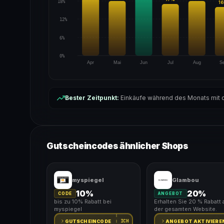
18%
16
12%
6%
0%
Apr
Mai
Jun
Jul
Aug
S
Bester Zeitpunkt:
Einkäufe während des Monats mit d
Gutscheincodes ähnlicher Shops
myspiegel
Glambou
10%
20%
CODE
ANGEBOT
bis zu 10% Rabatt bei
Erhalten Sie 20 % Rabatt 
myspiegel
der gesamten Website.
ICH
GUTSCHEINCODE
ANGEBOT AKTIVIERE