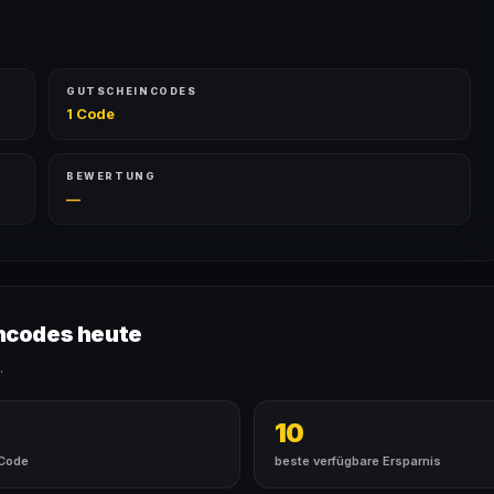
GUTSCHEINCODES
1 Code
BEWERTUNG
—
ncodes heute
.
10
 Code
beste verfügbare Ersparnis