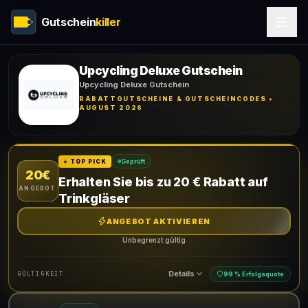
Gutschein
killer
Upcycling Deluxe Gutschein
Upcycling Deluxe Gutschein
RABATTGUTSCHEINE & GUTSCHEINCODES •
AUGUST 2026
Geprüft
⭐ TOP PICK
20€
Erhalten Sie bis zu 20 € Rabatt auf
ANGEBOT
Trinkgläser
ANGEBOT AKTIVIEREN
Unbegrenzt gültig
Details
GÜLTIGKEIT
99 % Erfolgsquote