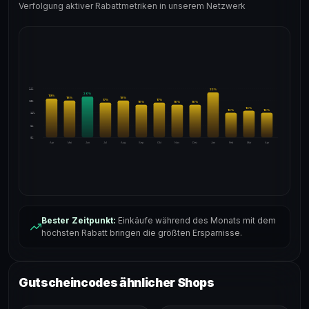
Verfolgung aktiver Rabattmetriken in unserem Netzwerk
24%
22
%
20
%
19
%
18
%
18
%
17
%
17
%
18%
16
%
16
%
16
%
13
%
12
%
12
%
12%
6%
0%
Apr
Mai
Jun
Jul
Aug
Sep
Okt
Nov
Dez
Jan
Feb
Mär
Apr
Bester Zeitpunkt:
Einkäufe während des Monats mit dem
höchsten Rabatt bringen die größten Ersparnisse.
Gutscheincodes ähnlicher Shops