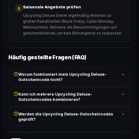
Saisonale Angebote prüfen
2
Upcycling Deluxe bietet regelmäßig Aktionen zu
großen Rabattzeiten (Black Friday, Cyber Monday,
Weihnachten). Aktiviere die Benachrichtigungen auf
gutscheinkiller.de, um kein Blitzangebot zu verpassen.
Häufig gestellte Fragen (FAQ)
Warum funktioniert mein Upcycling Deluxe-
Gutscheincode nicht?
Prüfe, ob der erforderliche Mindestbestellwert erreicht
Kann ich mehrere Upcycling Deluxe-
ist und ob der Code nicht für bereits reduzierte Artikel
Gutscheincodes kombinieren?
gilt. Alle Bedingungen findest du unter „Details".
In der Regel wird nur ein Gutscheincode pro Bestellung
Werden die Upcycling Deluxe-Gutscheincodes
akzeptiert. Die Kombination mehrerer Codes ist meist
geprüft?
ausgeschlossen, sofern die Angebotsbedingungen
nichts anderes angeben.
Ja! Jeder Code wird automatisch von unseren Bots
geprüft und von unserer Community bestätigt. Die