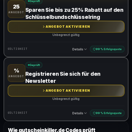
Geprüft
25
Gültig für teilnehmende Produkte
Sparen Sie bis zu 25% Rabatt auf den
ANGEBOT
Schlüsselbundschlüsselring
ANGEBOT AKTIVIEREN
Unbegrenzt gültig
Details
GÜLTIGKEIT
99 % Erfolgsquote
Geprüft
%
Gültig für teilnehmende Produkte
Registrieren Sie sich für den
ANGEBOT
Newsletter
ANGEBOT AKTIVIEREN
Unbegrenzt gültig
Details
GÜLTIGKEIT
99 % Erfolgsquote
Wie gutscheinkiller.de Codes prüft