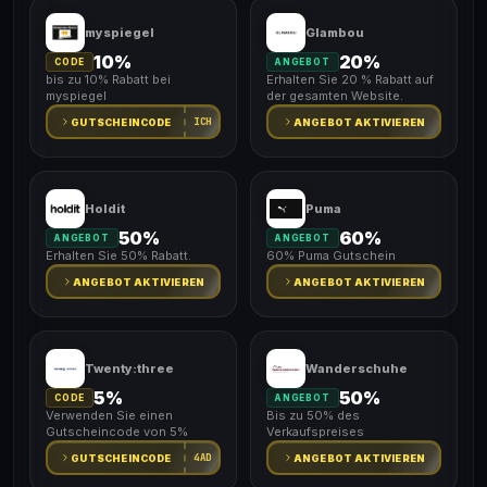
myspiegel
Glambou
10%
20%
CODE
ANGEBOT
bis zu 10% Rabatt bei
Erhalten Sie 20 % Rabatt auf
myspiegel
der gesamten Website.
ICH
GUTSCHEINCODE
ANGEBOT AKTIVIEREN
Holdit
Puma
50%
60%
ANGEBOT
ANGEBOT
Erhalten Sie 50% Rabatt.
60% Puma Gutschein
ANGEBOT AKTIVIEREN
ANGEBOT AKTIVIEREN
Twenty:three
Wanderschuhe
5%
50%
CODE
ANGEBOT
Verwenden Sie einen
Bis zu 50% des
Gutscheincode von 5%
Verkaufspreises
4AD
GUTSCHEINCODE
ANGEBOT AKTIVIEREN