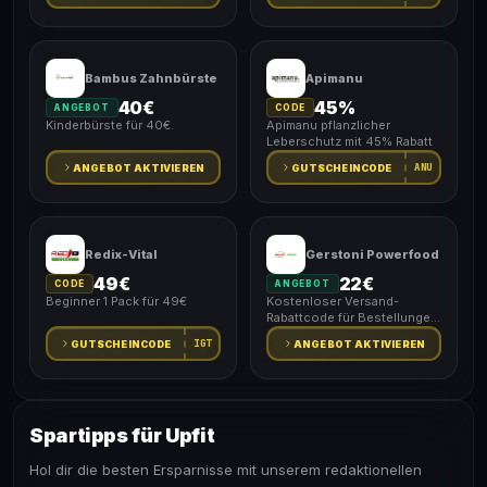
Bambus Zahnbürste
Apimanu
40€
45%
ANGEBOT
CODE
Kinderbürste für 40€.
Apimanu pflanzlicher
Leberschutz mit 45% Rabatt
ANU
ANGEBOT AKTIVIEREN
GUTSCHEINCODE
Redix-Vital
Gerstoni Powerfood
49€
22€
CODE
ANGEBOT
Beginner 1 Pack für 49€
Kostenloser Versand-
Rabattcode für Bestellungen
über 22€
IGT
GUTSCHEINCODE
ANGEBOT AKTIVIEREN
Spartipps für Upfit
Hol dir die besten Ersparnisse mit unserem redaktionellen