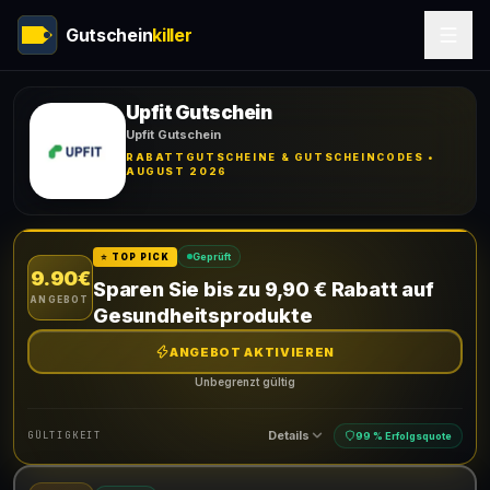
Gutschein
killer
Upfit Gutschein
Upfit Gutschein
RABATTGUTSCHEINE & GUTSCHEINCODES •
AUGUST 2026
Geprüft
⭐ TOP PICK
9.90€
Sparen Sie bis zu 9,90 € Rabatt auf
ANGEBOT
Gesundheitsprodukte
ANGEBOT AKTIVIEREN
Unbegrenzt gültig
Details
GÜLTIGKEIT
99 % Erfolgsquote