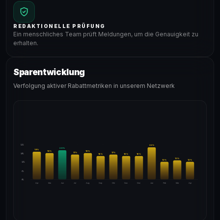
REDAKTIONELLE PRÜFUNG
Ein menschliches Team prüft Meldungen, um die Genauigkeit zu
erhalten.
Sparentwicklung
Verfolgung aktiver Rabattmetriken in unserem Netzwerk
24%
22
%
20
%
19
%
18
%
18
%
17
%
17
%
18%
16
%
16
%
16
%
13
%
12
%
12
%
12%
6%
0%
Apr
Mai
Jun
Jul
Aug
Sep
Okt
Nov
Dez
Jan
Feb
Mär
Apr