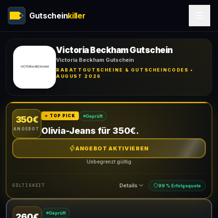
Gutschein
killer
Victoria Beckham Gutschein
Victoria Beckham Gutschein
RABATTGUTSCHEINE & GUTSCHEINCODES •
AUGUST 2026
Geprüft
⭐ TOP PICK
350€
Olivia-Jeans für 350€.
ANGEBOT
ANGEBOT AKTIVIEREN
Unbegrenzt gültig
Details
GÜLTIGKEIT
99 % Erfolgsquote
Geprüft
260€