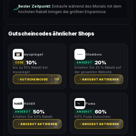
Bester Zeitpunkt:
Einkäufe während des Monats mit dem
höchsten Rabatt bringen die größten Ersparnisse.
Gutscheincodes ähnlicher Shops
myspiegel
Glambou
10%
20%
CODE
ANGEBOT
bis zu 10% Rabatt bei
Erhalten Sie 20 % Rabatt auf
myspiegel
der gesamten Website.
ICH
GUTSCHEINCODE
ANGEBOT AKTIVIEREN
Holdit
Puma
50%
60%
ANGEBOT
ANGEBOT
Erhalten Sie 50% Rabatt.
60% Puma Gutschein
ANGEBOT AKTIVIEREN
ANGEBOT AKTIVIEREN