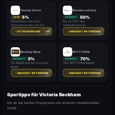
Twenty:three
Wanderschuhe
5%
50%
CODE
ANGEBOT
Verwenden Sie einen
Bis zu 50% des
Gutscheincode von 5%
Verkaufspreises
4AD
GUTSCHEINCODE
ANGEBOT AKTIVIEREN
Monkey Mum
WITTCHEN
5%
70%
ANGEBOT
ANGEBOT
5% Rabatt auf die Coconut
70% WITTCHEN Rabatt
Bowl
ANGEBOT AKTIVIEREN
ANGEBOT AKTIVIEREN
Spartipps für Victoria Beckham
Hol dir die besten Ersparnisse mit unserem redaktionellen
Guide.