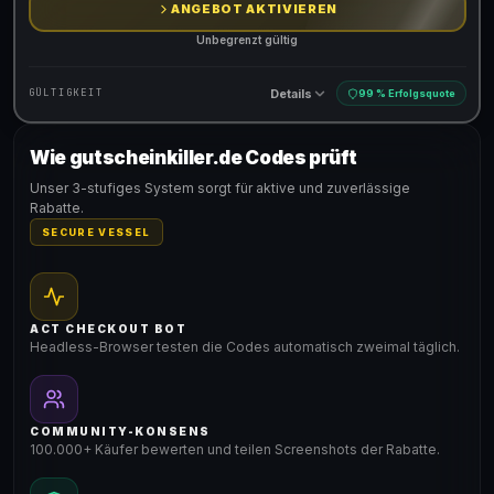
ANGEBOT AKTIVIEREN
Unbegrenzt gültig
Details
GÜLTIGKEIT
99 % Erfolgsquote
Wie gutscheinkiller.de Codes prüft
Gültig für teilnehmende Produkte
Unser 3-stufiges System sorgt für aktive und zuverlässige
Rabatte.
SECURE VESSEL
ACT CHECKOUT BOT
Headless-Browser testen die Codes automatisch zweimal täglich.
COMMUNITY-KONSENS
100.000+ Käufer bewerten und teilen Screenshots der Rabatte.