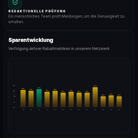
REDAKTIONELLE PRÜFUNG
Ein menschliches Team prüft Meldungen, um die Genauigkeit zu
erhalten.
Sparentwicklung
Verfolgung aktiver Rabattmetriken in unserem Netzwerk
24%
22
%
20
%
19
%
18
%
18
%
17
%
17
%
18%
16
%
16
%
16
%
13
%
12
%
12
%
12%
6%
0%
Apr
Mai
Jun
Jul
Aug
Sep
Okt
Nov
Dez
Jan
Feb
Mär
Apr