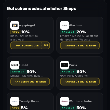
Gutscheincodes ähnlicher Shops
myspiegel
Glambou
10%
20%
CODE
ANGEBOT
bis zu 10% Rabatt bei
Erhalten Sie 20 % Rabatt auf
myspiegel
der gesamten Website.
ICH
GUTSCHEINCODE
ANGEBOT AKTIVIEREN
Holdit
Puma
50%
60%
ANGEBOT
ANGEBOT
Erhalten Sie 50% Rabatt.
60% Puma Gutschein
ANGEBOT AKTIVIEREN
ANGEBOT AKTIVIEREN
Twenty:three
Wanderschuhe
5%
50%
CODE
ANGEBOT