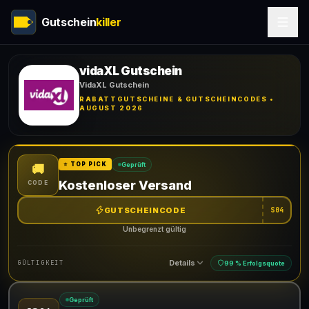
Gutschein
killer
vidaXL Gutschein
VidaXL Gutschein
RABATTGUTSCHEINE & GUTSCHEINCODES •
AUGUST 2026
Geprüft
⭐ TOP PICK
🚚
Kostenloser Versand
CODE
GUTSCHEINCODE
S04
Unbegrenzt gültig
Details
GÜLTIGKEIT
99 % Erfolgsquote
Geprüft