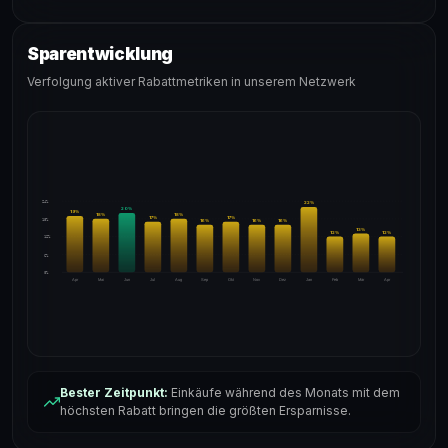
Sparentwicklung
Verfolgung aktiver Rabattmetriken in unserem Netzwerk
24%
22
%
20
%
19
%
18
%
18
%
17
%
17
%
18%
16
%
16
%
16
%
13
%
12
%
12
%
12%
6%
0%
Apr
Mai
Jun
Jul
Aug
Sep
Okt
Nov
Dez
Jan
Feb
Mär
Apr
Bester Zeitpunkt:
Einkäufe während des Monats mit dem
höchsten Rabatt bringen die größten Ersparnisse.