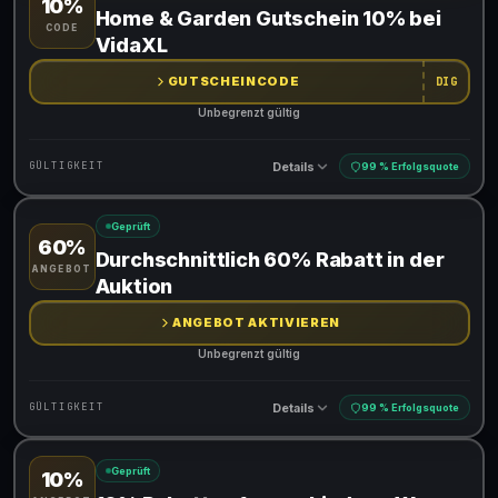
10%
Gültig für teilnehmende Produkte
Home & Garden Gutschein 10% bei
CODE
Gib den Code an der Kasse ein, um den Rabatt zu erhalten
VidaXL
GUTSCHEINCODE
DIG
Unbegrenzt gültig
Details
GÜLTIGKEIT
99 % Erfolgsquote
Geprüft
60%
Gültig für teilnehmende Produkte
Durchschnittlich 60% Rabatt in der
ANGEBOT
Gib den Code an der Kasse ein, um den Rabatt zu erhalten
Auktion
ANGEBOT AKTIVIEREN
Unbegrenzt gültig
Details
GÜLTIGKEIT
99 % Erfolgsquote
Geprüft
10%
Gültig für teilnehmende Produkte