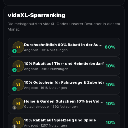
vidaXL-Sparranking
Die meistgenutzten vidaXL-Codes unserer Besucher in diesem
Monat.
Durchschnittlich 60% Rabatt in der Auktion
60%
VI
Angebot
·
9814 Nutzungen
1
10% Rabatt auf Tier- und Heimtierbedarf
10%
VI
Angebot
·
9463 Nutzungen
2
10% Gutschein für Fahrzeuge & Zubehör
10%
VI
Angebot
·
1618 Nutzungen
3
Home & Garden Gutschein 10% bei VidaXL
10%
KE
Gutscheincode
·
1392 Nutzungen
4
10% Rabatt auf Spielzeug und Spiele
10%
VI
Angebot
·
1257 Nutzungen
5