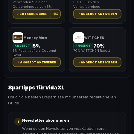
Verwenden Sie einen
Bis zu 50% des
Gutscheincode von 5%
Verkaufspreises
4AD
GUTSCHEINCODE
ANGEBOT AKTIVIEREN
Monkey Mum
WITTCHEN
5%
70%
ANGEBOT
ANGEBOT
5% Rabatt auf die Coconut
70% WITTCHEN Rabatt
Bowl
ANGEBOT AKTIVIEREN
ANGEBOT AKTIVIEREN
Spartipps für vidaXL
Hol dir die besten Ersparnisse mit unserem redaktionellen
Guide.
Newsletter abonnieren
1
Wenn du den Newsletter von vidaXL abonnierst,