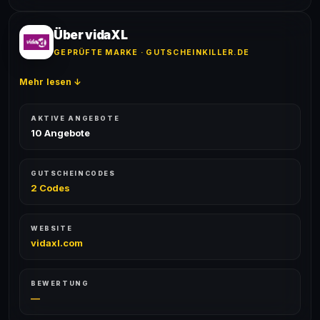
Ja! Jeder Code wird automatisch von unseren Bots
nichts anderes angeben.
geprüft und von unserer Community bestätigt. Die
Erfolgsquote wird bei jedem Angebot angezeigt.
Über vidaXL
GEPRÜFTE MARKE · GUTSCHEINKILLER.DE
Mehr lesen ↓
AKTIVE ANGEBOTE
10 Angebote
GUTSCHEINCODES
2 Codes
WEBSITE
vidaxl.com
BEWERTUNG
—