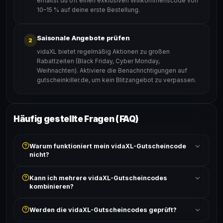
erhältst du oft einen exklusiven Willkommenscode von
10–15 % auf deine erste Bestellung.
Saisonale Angebote prüfen
2
vidaXL bietet regelmäßig Aktionen zu großen
Rabattzeiten (Black Friday, Cyber Monday,
Weihnachten). Aktiviere die Benachrichtigungen auf
gutscheinkiller.de, um kein Blitzangebot zu verpassen.
Häufig gestellte Fragen (FAQ)
Warum funktioniert mein vidaXL-Gutscheincode
nicht?
Prüfe, ob der erforderliche Mindestbestellwert erreicht
Kann ich mehrere vidaXL-Gutscheincodes
ist und ob der Code nicht für bereits reduzierte Artikel
kombinieren?
gilt. Alle Bedingungen findest du unter „Details".
In der Regel wird nur ein Gutscheincode pro Bestellung
Werden die vidaXL-Gutscheincodes geprüft?
akzeptiert. Die Kombination mehrerer Codes ist meist
ausgeschlossen, sofern die Angebotsbedingungen