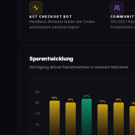
ACT CHECKOUT BOT
COMMUNIT
Headless-Browser testen die Codes
100.000+ Käuf
automatisch zweimal täglich.
Screenshots d
Sparentwicklung
Verfolgung aktiver Rabattmetriken in unserem Netzwerk
24%
20
%
19
%
18
%
18
%
17
%
18%
16
12%
6%