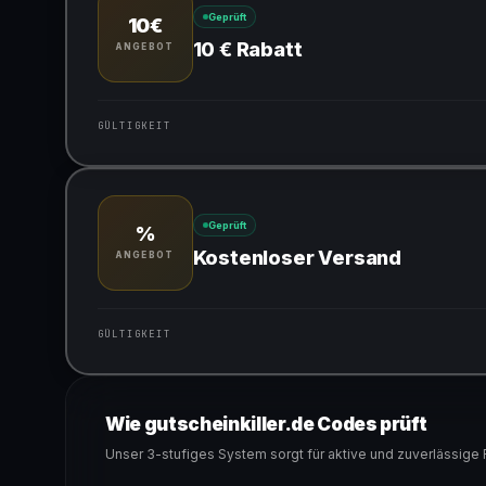
Geprüft
10€
10 € Rabatt
ANGEBOT
GÜLTIGKEIT
Gültig für teilnehmende Produkte
Geprüft
%
Kostenloser Versand
ANGEBOT
GÜLTIGKEIT
Gültig für teilnehmende Produkte
Wie gutscheinkiller.de Codes prüft
Unser 3-stufiges System sorgt für aktive und zuverlässige 