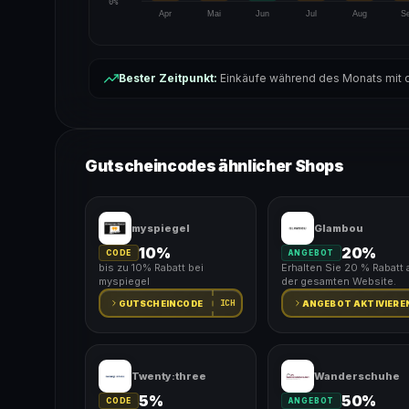
0%
Apr
Mai
Jun
Jul
Aug
S
Bester Zeitpunkt:
Einkäufe während des Monats mit d
Gutscheincodes ähnlicher Shops
myspiegel
Glambou
10%
20%
CODE
ANGEBOT
bis zu 10% Rabatt bei
Erhalten Sie 20 % Rabatt 
myspiegel
der gesamten Website.
ICH
GUTSCHEINCODE
ANGEBOT AKTIVIERE
Twenty:three
Wanderschuhe
5%
50%
CODE
ANGEBOT