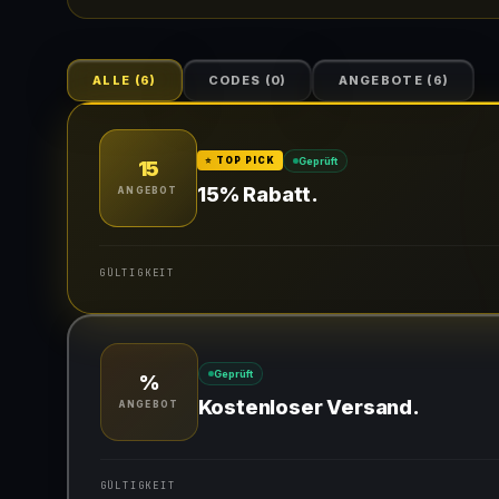
ALLE
(
6
)
CODES
(
0
)
ANGEBOTE
(
6
)
Geprüft
⭐ TOP PICK
15
15% Rabatt.
ANGEBOT
GÜLTIGKEIT
Gültig für teilnehmende Produkte
Geprüft
%
Kostenloser Versand.
ANGEBOT
GÜLTIGKEIT