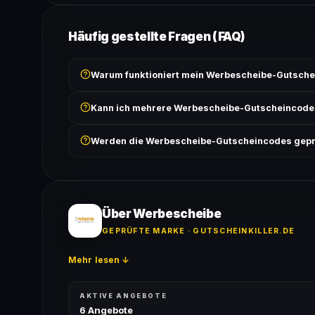
Häufig gestellte Fragen (FAQ)
Warum funktioniert mein Werbescheibe-Gutsche
Prüfe, ob der erforderliche Mindestbestellwert erreicht
Kann ich mehrere Werbescheibe-Gutscheincode
Bedingungen findest du unter „Details".
In der Regel wird nur ein Gutscheincode pro Bestell
Werden die Werbescheibe-Gutscheincodes gepr
ausgeschlossen, sofern die Angebotsbedingungen 
Ja! Jeder Code wird automatisch von unseren Bots g
bei jedem Angebot angezeigt.
Über Werbescheibe
GEPRÜFTE MARKE · GUTSCHEINKILLER.DE
Mehr lesen ↓
AKTIVE ANGEBOTE
6 Angebote