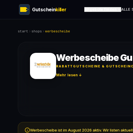
Gutschein
killer
Angebote finden
ALLE 
start
shops
werbescheibe
Werbescheibe Gu
RABATTGUTSCHEINE & GUTSCHEINC
Mehr lesen ↓
Werbescheibe ist im August 2026 aktiv. Wir listen aktu