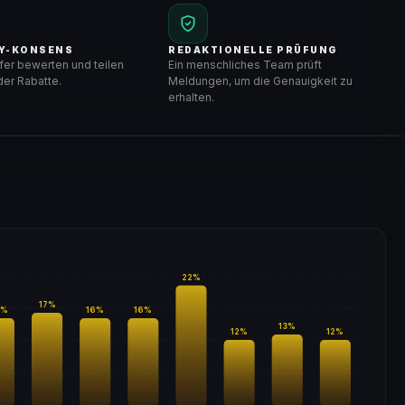
Y-KONSENS
REDAKTIONELLE PRÜFUNG
er bewerten und teilen
Ein menschliches Team prüft
er Rabatte.
Meldungen, um die Genauigkeit zu
erhalten.
22
%
17
%
%
16
%
16
%
13
%
12
%
12
%