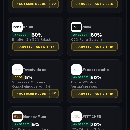
ICH
GUTSCHEINCODE
ANGEBOT AKTIVIEREN
Holdit
Puma
50%
60%
ANGEBOT
ANGEBOT
Erhalten Sie 50% Rabatt.
60% Puma Gutschein
ANGEBOT AKTIVIEREN
ANGEBOT AKTIVIEREN
Twenty:three
Wanderschuhe
5%
50%
CODE
ANGEBOT
Verwenden Sie einen
Bis zu 50% des
Gutscheincode von 5%
Verkaufspreises
4AD
GUTSCHEINCODE
ANGEBOT AKTIVIEREN
Monkey Mum
WITTCHEN
5%
70%
ANGEBOT
ANGEBOT
5% Rabatt auf die Coconut
70% WITTCHEN Rabatt