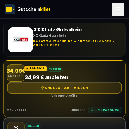
Gutschein
killer
XXXLutz Gutschein
XXXLutz Gutschein
RABATTGUTSCHEINE & GUTSCHEINCODES •
AUGUST 2026
Geprüft
⭐ TOP PICK
34.99€
34,99 € anbieten
ANGEBOT
ANGEBOT AKTIVIEREN
Unbegrenzt gültig
Details
GÜLTIGKEIT
99 % Erfolgsquote
Geprüft
%