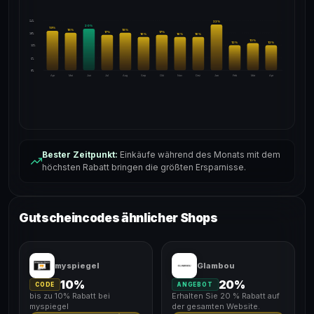
24%
22
%
20
%
19
%
18
%
18
%
17
%
17
%
18%
16
%
16
%
16
%
13
%
12
%
12
%
12%
6%
0%
Apr
Mai
Jun
Jul
Aug
Sep
Okt
Nov
Dez
Jan
Feb
Mär
Apr
Bester Zeitpunkt:
Einkäufe während des Monats mit dem
höchsten Rabatt bringen die größten Ersparnisse.
Gutscheincodes ähnlicher Shops
myspiegel
Glambou
10%
20%
CODE
ANGEBOT
bis zu 10% Rabatt bei
Erhalten Sie 20 % Rabatt auf
myspiegel
der gesamten Website.