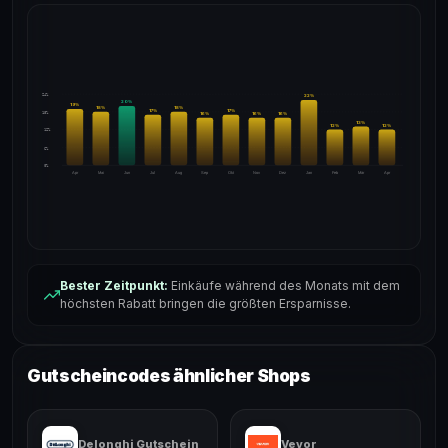
24%
22
%
20
%
19
%
18
%
18
%
17
%
17
%
18%
16
%
16
%
16
%
13
%
12
%
12
%
12%
6%
0%
Apr
Mai
Jun
Jul
Aug
Sep
Okt
Nov
Dez
Jan
Feb
Mär
Apr
Bester Zeitpunkt:
Einkäufe während des Monats mit dem
höchsten Rabatt bringen die größten Ersparnisse.
Gutscheincodes ähnlicher Shops
Delonghi Gutschein
Vevor