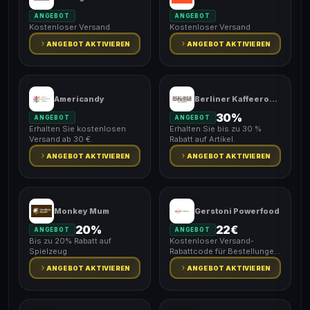
ANGEBOT
ANGEBOT
Kostenloser Versand
Kostenloser Versand
ANGEBOT AKTIVIEREN
ANGEBOT AKTIVIEREN
Americandy
Berliner Kaffeeroesterei
30%
ANGEBOT
ANGEBOT
Erhalten Sie kostenlosen
Erhalten Sie bis zu 30 %
Versand ab 30 €.
Rabatt auf Artikel.
ANGEBOT AKTIVIEREN
ANGEBOT AKTIVIEREN
Monkey Mum
Gerstoni Powerfood
20%
22€
ANGEBOT
ANGEBOT
Bis zu 20% Rabatt auf
Kostenloser Versand-
Spielzeug
Rabattcode für Bestellungen
über 22€
ANGEBOT AKTIVIEREN
ANGEBOT AKTIVIEREN