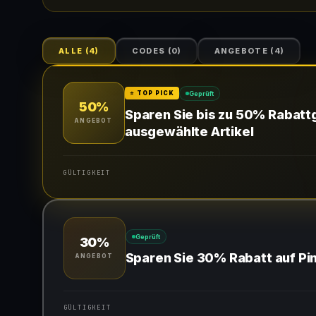
ALLE
(
4
)
CODES
(
0
)
ANGEBOTE
(
4
)
Geprüft
⭐ TOP PICK
50%
Sparen Sie bis zu 50% Rabatt
ANGEBOT
ausgewählte Artikel
GÜLTIGKEIT
Gültig für teilnehmende Produkte
Geprüft
30%
Sparen Sie 30% Rabatt auf Pin
ANGEBOT
GÜLTIGKEIT