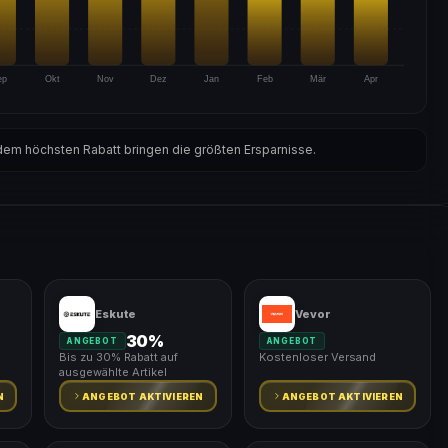
ep
Okt
Nov
Dez
Jan
Feb
Mär
Apr
em höchsten Rabatt bringen die größten Ersparnisse.
Eskute
Vevor
30%
ANGEBOT
ANGEBOT
Bis zu 30% Rabatt auf
Kostenloser Versand
ausgewählte Artikel
N
ANGEBOT AKTIVIEREN
ANGEBOT AKTIVIEREN