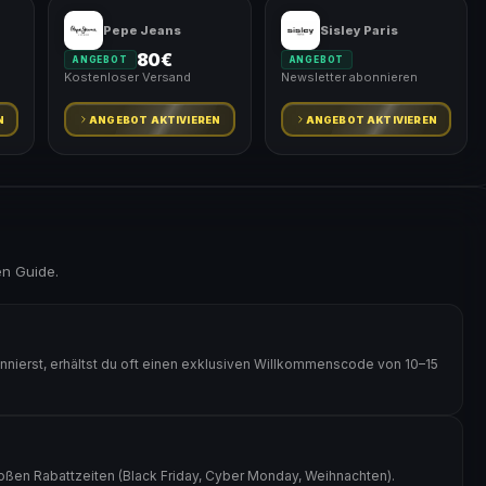
Pepe Jeans
Sisley Paris
80€
ANGEBOT
ANGEBOT
Kostenloser Versand
Newsletter abonnieren
N
ANGEBOT AKTIVIEREN
ANGEBOT AKTIVIEREN
en Guide.
ierst, erhältst du oft einen exklusiven Willkommenscode von 10–15
ßen Rabattzeiten (Black Friday, Cyber Monday, Weihnachten).