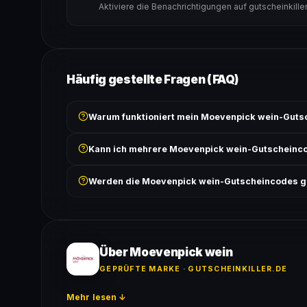
Aktiviere die Benachrichtigungen auf gutscheinkille
Häufig gestellte Fragen (FAQ)
Warum funktioniert mein Moevenpick wein-Guts
Prüfe, ob der erforderliche Mindestbestellwert erreicht
Kann ich mehrere Moevenpick wein-Gutscheinc
Bedingungen findest du unter „Details".
In der Regel wird nur ein Gutscheincode pro Bestell
Werden die Moevenpick wein-Gutscheincodes g
ausgeschlossen, sofern die Angebotsbedingungen 
Ja! Jeder Code wird automatisch von unseren Bots g
bei jedem Angebot angezeigt.
Über Moevenpick wein
GEPRÜFTE MARKE · GUTSCHEINKILLER.DE
Mehr lesen ↓