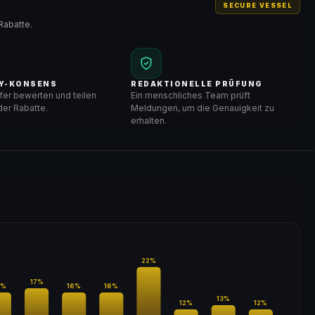
SECURE VESSEL
Rabatte.
Y-KONSENS
REDAKTIONELLE PRÜFUNG
er bewerten und teilen
Ein menschliches Team prüft
er Rabatte.
Meldungen, um die Genauigkeit zu
erhalten.
22
%
17
%
%
16
%
16
%
13
%
12
%
12
%