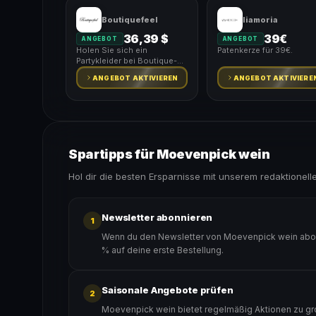
Boutiquefeel
liamoria
36,39 $
39€
ANGEBOT
ANGEBOT
Holen Sie sich ein
Patenkerze für 39€.
Partykleider bei Boutique-
Feeling.
ANGEBOT AKTIVIEREN
ANGEBOT AKTIVIERE
Spartipps für Moevenpick wein
Hol dir die besten Ersparnisse mit unserem redaktionell
Newsletter abonnieren
1
Wenn du den Newsletter von Moevenpick wein abonn
% auf deine erste Bestellung.
Saisonale Angebote prüfen
2
Moevenpick wein bietet regelmäßig Aktionen zu gro