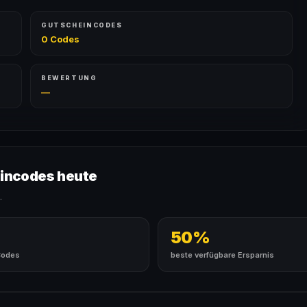
GUTSCHEINCODES
0 Codes
BEWERTUNG
—
incodes heute
.
50%
Codes
beste verfügbare Ersparnis