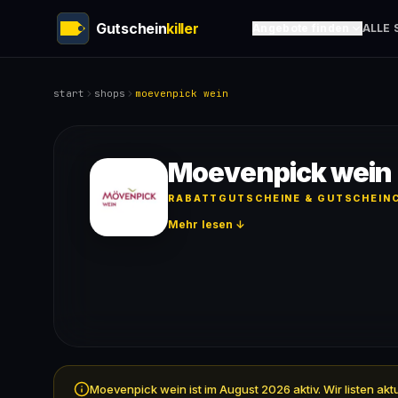
Gutschein
killer
Angebote finden
ALLE 
start
shops
moevenpick wein
Moevenpick wein
RABATTGUTSCHEINE & GUTSCHEINC
Mehr lesen ↓
Moevenpick wein ist im August 2026 aktiv. Wir listen a