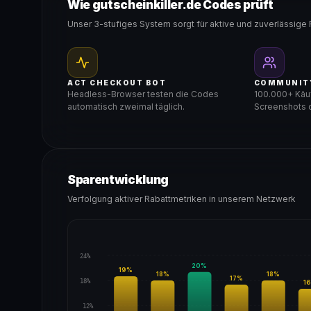
Wie gutscheinkiller.de Codes prüft
Unser 3-stufiges System sorgt für aktive und zuverlässige 
ACT CHECKOUT BOT
COMMUNIT
Headless-Browser testen die Codes
100.000+ Käuf
automatisch zweimal täglich.
Screenshots d
Sparentwicklung
Verfolgung aktiver Rabattmetriken in unserem Netzwerk
24%
20
%
19
%
18
%
18
%
17
%
18%
16
12%