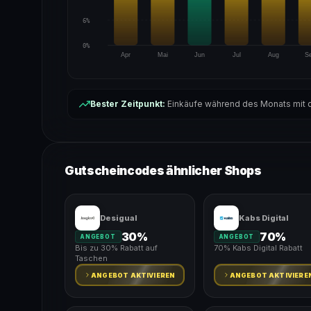
6%
0%
Apr
Mai
Jun
Jul
Aug
S
Bester Zeitpunkt:
Einkäufe während des Monats mit d
Gutscheincodes ähnlicher Shops
Desigual
Kabs Digital
30%
70%
ANGEBOT
ANGEBOT
Bis zu 30% Rabatt auf
70% Kabs Digital Rabatt
Taschen
ANGEBOT AKTIVIEREN
ANGEBOT AKTIVIERE