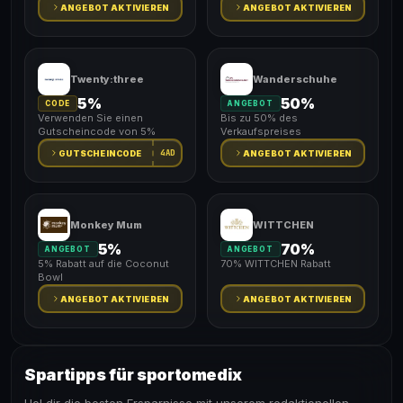
ANGEBOT AKTIVIEREN
ANGEBOT AKTIVIEREN
Twenty:three
Wanderschuhe
5%
50%
CODE
ANGEBOT
Verwenden Sie einen
Bis zu 50% des
Gutscheincode von 5%
Verkaufspreises
4AD
GUTSCHEINCODE
ANGEBOT AKTIVIEREN
Monkey Mum
WITTCHEN
5%
70%
ANGEBOT
ANGEBOT
5% Rabatt auf die Coconut
70% WITTCHEN Rabatt
Bowl
ANGEBOT AKTIVIEREN
ANGEBOT AKTIVIEREN
Spartipps für sportomedix