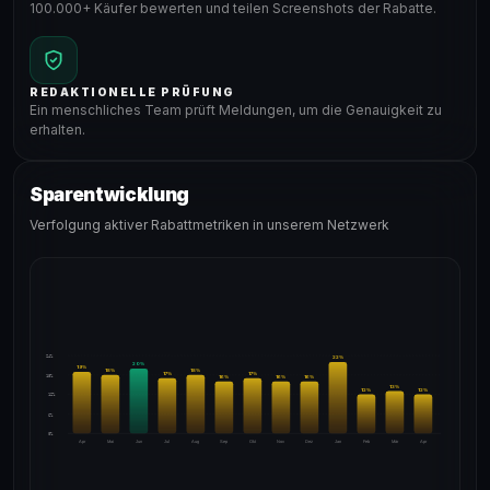
100.000+ Käufer bewerten und teilen Screenshots der Rabatte.
REDAKTIONELLE PRÜFUNG
Ein menschliches Team prüft Meldungen, um die Genauigkeit zu
erhalten.
Sparentwicklung
Verfolgung aktiver Rabattmetriken in unserem Netzwerk
24%
22
%
20
%
19
%
18
%
18
%
17
%
17
%
18%
16
%
16
%
16
%
13
%
12
%
12
%
12%
6%
0%
Apr
Mai
Jun
Jul
Aug
Sep
Okt
Nov
Dez
Jan
Feb
Mär
Apr