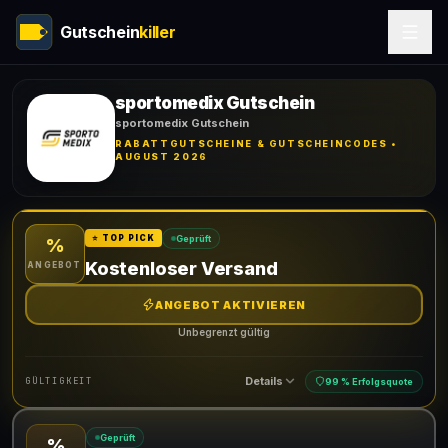
Gutschein
killer
sportomedix Gutschein
sportomedix Gutschein
RABATTGUTSCHEINE & GUTSCHEINCODES •
AUGUST 2026
Geprüft
⭐ TOP PICK
%
Kostenloser Versand
ANGEBOT
ANGEBOT AKTIVIEREN
Unbegrenzt gültig
Details
GÜLTIGKEIT
99 % Erfolgsquote
Geprüft
%