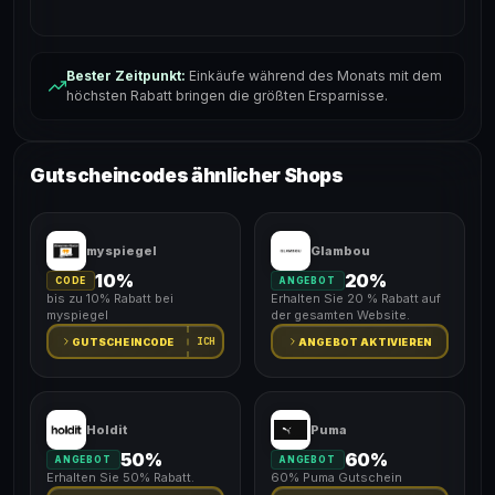
Bester Zeitpunkt:
Einkäufe während des Monats mit dem
höchsten Rabatt bringen die größten Ersparnisse.
Gutscheincodes ähnlicher Shops
myspiegel
Glambou
10%
20%
CODE
ANGEBOT
bis zu 10% Rabatt bei
Erhalten Sie 20 % Rabatt auf
myspiegel
der gesamten Website.
ICH
GUTSCHEINCODE
ANGEBOT AKTIVIEREN
Holdit
Puma
50%
60%
ANGEBOT
ANGEBOT
Erhalten Sie 50% Rabatt.
60% Puma Gutschein