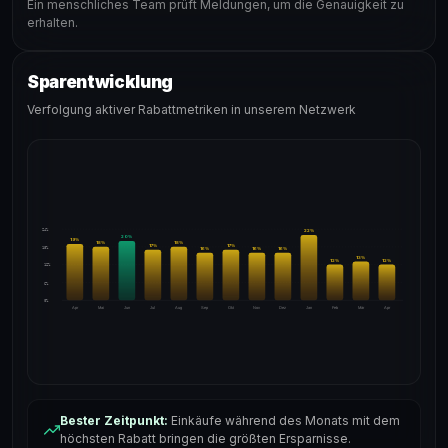
Ein menschliches Team prüft Meldungen, um die Genauigkeit zu
erhalten.
Sparentwicklung
Verfolgung aktiver Rabattmetriken in unserem Netzwerk
24%
22
%
20
%
19
%
18
%
18
%
17
%
17
%
18%
16
%
16
%
16
%
13
%
12
%
12
%
12%
6%
0%
Apr
Mai
Jun
Jul
Aug
Sep
Okt
Nov
Dez
Jan
Feb
Mär
Apr
Bester Zeitpunkt:
Einkäufe während des Monats mit dem
höchsten Rabatt bringen die größten Ersparnisse.