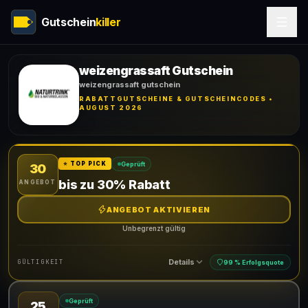
Gutschein
killer
weizengrassaft Gutschein
weizengrassaft gutschein
RABATTGUTSCHEINE & GUTSCHEINCODES •
AUGUST 2026
Geprüft
⭐ TOP PICK
30
bis zu 30% Rabatt
ANGEBOT
ANGEBOT AKTIVIEREN
Unbegrenzt gültig
Details
GÜLTIGKEIT
99 % Erfolgsquote
Geprüft
25