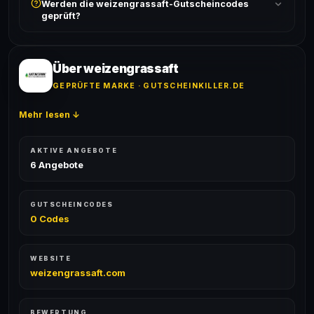
Werden die weizengrassaft-Gutscheincodes
akzeptiert. Die Kombination mehrerer Codes ist meist
geprüft?
ausgeschlossen, sofern die Angebotsbedingungen
nichts anderes angeben.
Ja! Jeder Code wird automatisch von unseren Bots
geprüft und von unserer Community bestätigt. Die
Erfolgsquote wird bei jedem Angebot angezeigt.
Über weizengrassaft
GEPRÜFTE MARKE · GUTSCHEINKILLER.DE
Mehr lesen ↓
AKTIVE ANGEBOTE
6 Angebote
GUTSCHEINCODES
0 Codes
WEBSITE
weizengrassaft.com
BEWERTUNG