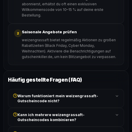
abonnierst, erhältst du oft einen exklusiven
Willkommenscode von 10–15 % auf deine erste
Bestellung.
Saisonale Angebote prüfen
2
weizengrassaft bietet regelmäßig Aktionen zu großen
Rabattzeiten (Black Friday, Cyber Monday,
Weihnachten). Aktiviere die Benachrichtigungen auf
gutscheinkiller.de, um kein Blitzangebot zu verpassen.
Häufig gestellte Fragen (FAQ)
Warum funktioniert mein weizengrassaft-
Gutscheincode nicht?
Prüfe, ob der erforderliche Mindestbestellwert erreicht
Kann ich mehrere weizengrassaft-
ist und ob der Code nicht für bereits reduzierte Artikel
Gutscheincodes kombinieren?
gilt. Alle Bedingungen findest du unter „Details".
In der Regel wird nur ein Gutscheincode pro Bestellung