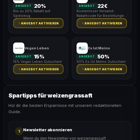
20%
22€
ANGEBOT
ANGEBOT
Bis zu 20% Rabatt auf
Kostenloser Versand-
Spielzeug
Rabattcode für Bestellungen
über 22€
ANGEBOT AKTIVIEREN
ANGEBOT AKTIVIEREN
Vegan Leben
Es Ist Meins
15%
50%
ANGEBOT
ANGEBOT
15% Vegan Leben Gutschein
50% Es Ist Meins Gutschein
ANGEBOT AKTIVIEREN
ANGEBOT AKTIVIEREN
Spartipps für weizengrassaft
Hol dir die besten Ersparnisse mit unserem redaktionellen
Guide.
Newsletter abonnieren
1
Wenn du den Newsletter von weizengrassaft