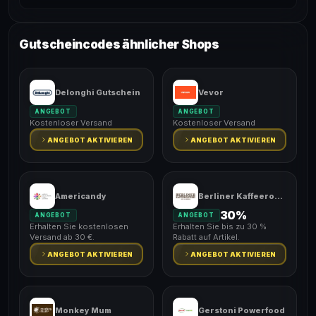
Gutscheincodes ähnlicher Shops
Delonghi Gutschein
Vevor
ANGEBOT
ANGEBOT
Kostenloser Versand
Kostenloser Versand
ANGEBOT AKTIVIEREN
ANGEBOT AKTIVIEREN
Americandy
Berliner Kaffeeroesterei
30%
ANGEBOT
ANGEBOT
Erhalten Sie kostenlosen
Erhalten Sie bis zu 30 %
Versand ab 30 €.
Rabatt auf Artikel.
ANGEBOT AKTIVIEREN
ANGEBOT AKTIVIEREN
Monkey Mum
Gerstoni Powerfood